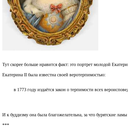
Тут скорее больше нравится факт: это портрет молодой Екатери
Екатерина II была известна своей веротерпимостью:
в 1773 году издаётся закон о терпимости всех вероиспо
И к буддизму она была благожелательна, за что бурятские л
***