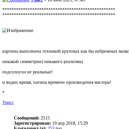
*************************************************
*************************************************
картина выполнена техникой крупных как бы небрежных мазков
никакой симметрии) никакого реализма)
подсолнухи не реальные!
и видно время, патина времени произведения мастера!
*
Улисс
Сообщений:
2515
Зарегистрирован:
19 апр 2018, 15:29
Благодарил (а):
253
раз.