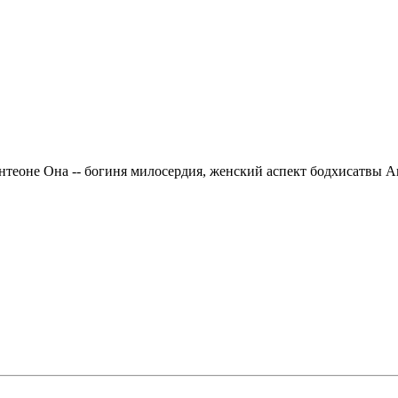
антеоне Она -- богиня милосердия, женский аспект бодхисатвы 