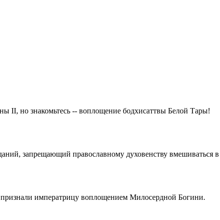
ны II, но знакомьтесь -- воплощение бодхисаттвы Белой Тары!
веданий, запрещающий православному духовенству вмешиваться в
амы признали императрицу воплощением Милосердной Богини.