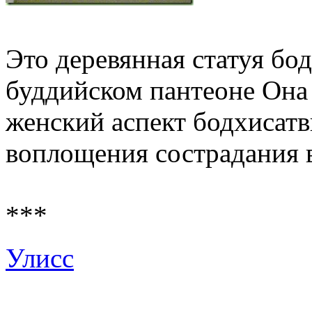
Это деревянная статуя бо
буддийском пантеоне Она 
женский аспект бодхисат
воплощения сострадания в
***
Улисс