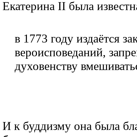
Екатерина II была извест
в 1773 году издаётся за
вероисповеданий, зап
духовенству вмешиватьс
И к буддизму она была бла