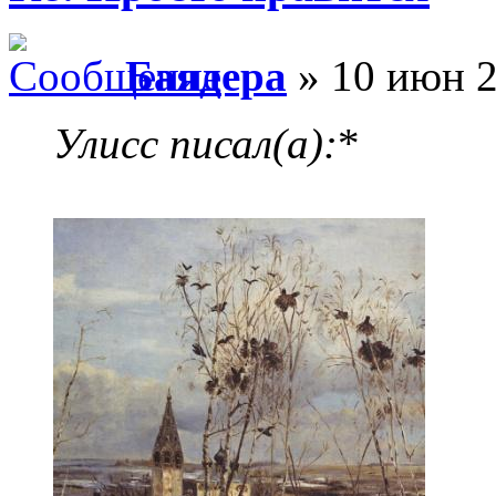
Баядера
» 10 июн 2
Улисс писал(а):
*