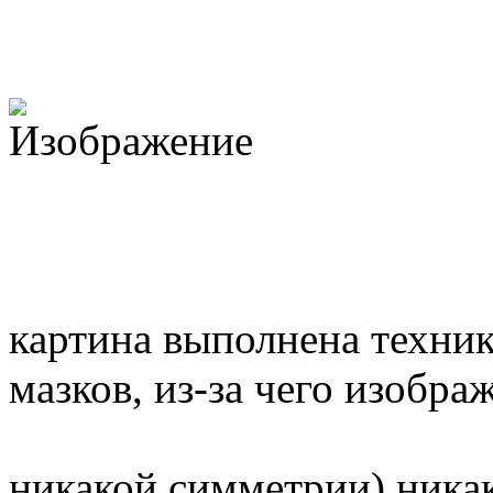
картина выполнена техни
мазков, из-за чего изобра
никакой симметрии) никак