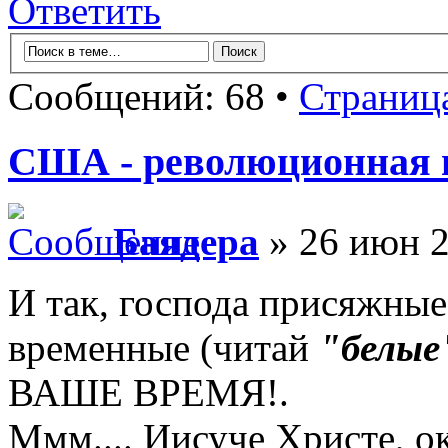
Ответить
Сообщений: 68 •
Страниц
США - революционная п
Баядера
» 26 июн 2
И так, господа присяжные
временные (читай
"белые
ВАШЕ ВРЕМЯ!.
Ммм.... Иисуче Христе, о