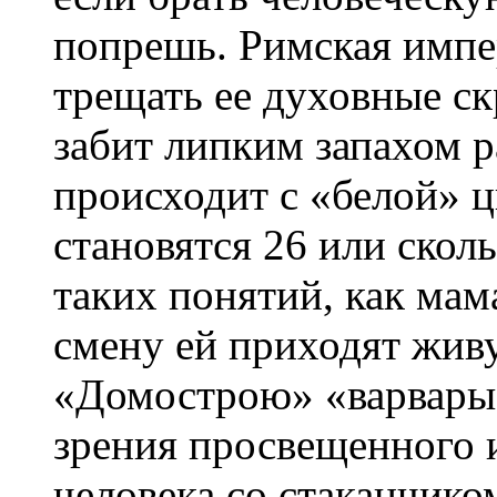
попрешь. Римская импер
трещать ее духовные с
забит липким запахом р
происходит с «белой» ц
становятся 26 или скол
таких понятий, как мама
смену ей приходят живу
«Домострою» «варвары»
зрения просвещенного 
человека со стаканчико