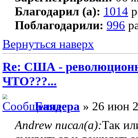
Благодарил (а):
1014
р
Поблагодарили:
996
ра
Вернуться наверх
Re: США - революционн
ЧТО???...
Баядера
» 26 июн 2
Andrew писал(а):
Так ил