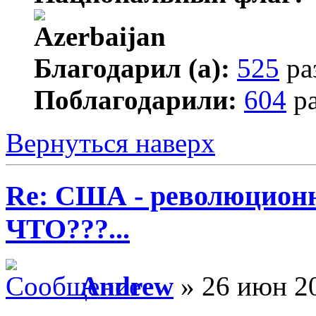
Благодарил (а):
525
ра
Поблагодарили:
604
ра
Вернуться наверх
Re: США - революционн
ЧТО???...
Andrew
» 26 июн 20