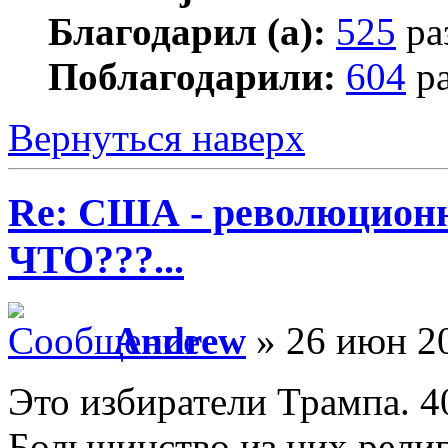
Благодарил (а):
525
ра
Поблагодарили:
604
ра
Вернуться наверх
Re: США - революционн
ЧТО???...
Andrew
» 26 июн 20
Это избиратели Трампа. 4
Большинство из них рели