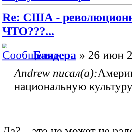
Re: США - революционн
ЧТО???...
Баядера
» 26 июн 2
Andrew писал(а):
Америк
национальную культуру
Да?... это не может не рад