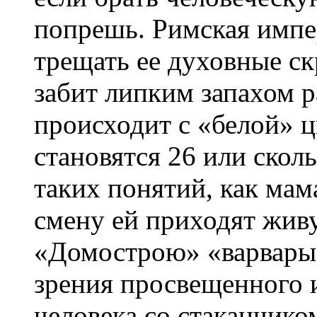
попрешь. Римская импер
трещать ее духовные с
забит липким запахом р
происходит с «белой» ц
становятся 26 или скол
таких понятий, как мама
смену ей приходят живу
«Домострою» «варвары»
зрения просвещенного 
человека со стаканчико