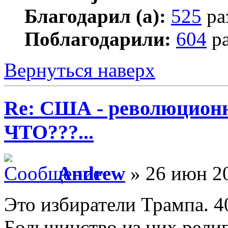
Благодарил (а):
525
ра
Поблагодарили:
604
ра
Вернуться наверх
Re: США - революционн
ЧТО???...
Andrew
» 26 июн 20
Это избиратели Трампа. 4
Большинство из них рели