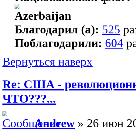
Благодарил (а):
525
ра
Поблагодарили:
604
ра
Вернуться наверх
Re: США - революционн
ЧТО???...
Andrew
» 26 июн 20