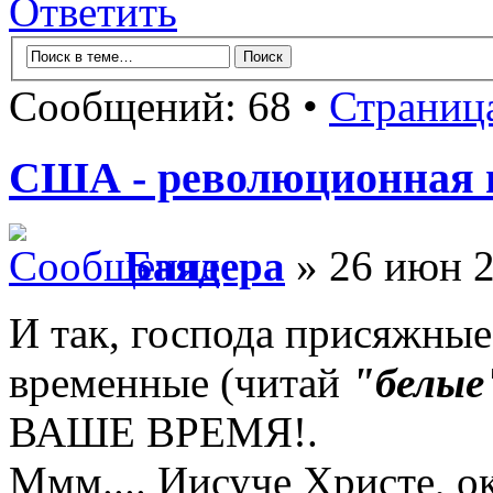
Ответить
Сообщений: 68 •
Страниц
США - революционная п
Баядера
» 26 июн 2
И так, господа присяжные
временные (читай
"белые
ВАШЕ ВРЕМЯ!.
Ммм.... Иисуче Христе, о