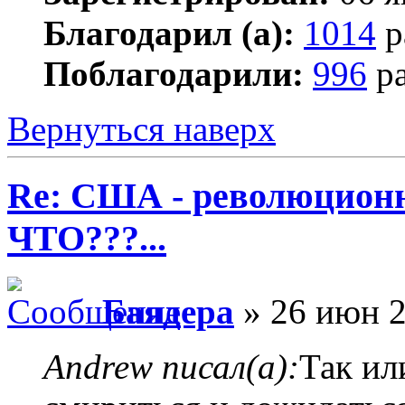
Благодарил (а):
1014
р
Поблагодарили:
996
ра
Вернуться наверх
Re: США - революционн
ЧТО???...
Баядера
» 26 июн 2
Andrew писал(а):
Так ил