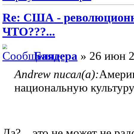
Re: США - революционн
ЧТО???...
Баядера
» 26 июн 2
Andrew писал(а):
Америк
национальную культуру
Да?... это не может не рад