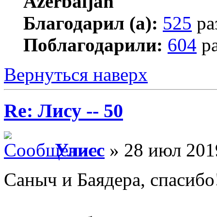
Благодарил (а):
525
ра
Поблагодарили:
604
ра
Вернуться наверх
Re: Лису -- 50
Улисс
» 28 июл 201
Саныч и Баядера, спасибо