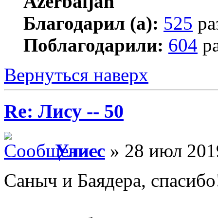
Благодарил (а):
525
ра
Поблагодарили:
604
ра
Вернуться наверх
Re: Лису -- 50
Улисс
» 28 июл 201
Саныч и Баядера, спасибо