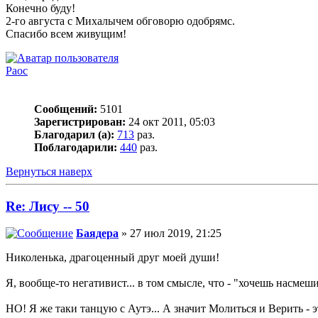
Конечно буду!
2-го августа с Михалычем обговорю одобрямс.
Спасибо всем живущим!
Раос
Сообщений:
5101
Зарегистрирован:
24 окт 2011, 05:03
Благодарил (а):
713
раз.
Поблагодарили:
440
раз.
Вернуться наверх
Re: Лису -- 50
Баядера
» 27 июл 2019, 21:25
Николенька, драгоценный друг моей души!
Я, вообще-то негативист... в том смысле, что - "хочешь насмеш
НО! Я же таки танцую с Аутэ... А значит Молиться и Верить - 