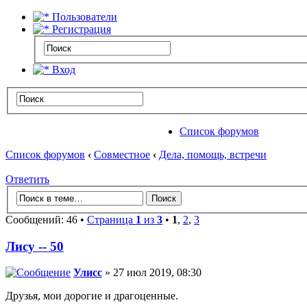
Пользователи
Регистрация
Вход
Список форумов
Список форумов
‹
Совместное
‹
Дела, помощь, встречи
Ответить
Сообщений: 46 •
Страница
1
из
3
•
1
,
2
,
3
Лису -- 50
Улисс
» 27 июл 2019, 08:30
Друзья, мои дорогие и драгоценные.