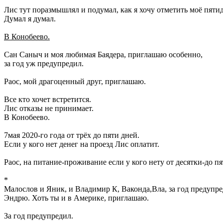
Лис тут поразмышлял и подумал, как я хочу отметить моё пяти
Думал я думал.
В Конобеево.
Сан Саныч и моя любимая Баядера, приглашаю особенно,
за год уж предупредил.
Раос, мой драгоценный друг, приглашаю.
Все кто хочет встретится.
Лис отказы не принимает.
В Конобеево.
7мая 2020-го года от трёх до пяти дней.
Если у кого нет денег на проезд Лис оплатит.
Раос, на питание-проживание если у кого нету от десятки-до 
*
Малослов и Яник, и Владимир К, Ваконда,Вла, за год предупред
Эндрю. Хоть ты и в Америке, приглашаю.
За год предупредил.