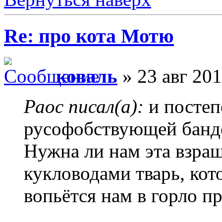
Re: про кота Мотю
коваль
» 23 авг 201
Раос писал(а):
и постеп
русофобствующей банд
Нужна ли нам эта взра
кукловодами тварь, кот
вопьётся нам в горло п