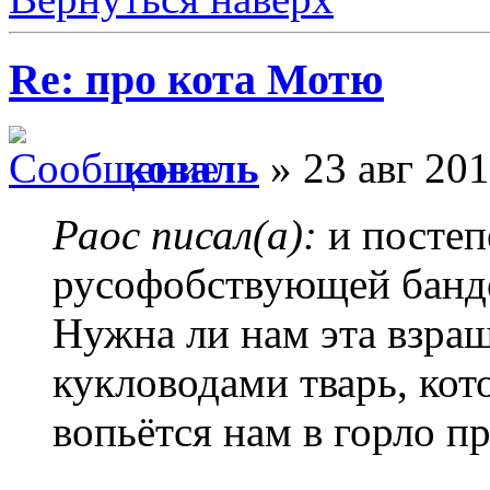
Re: про кота Мотю
коваль
» 23 авг 201
Раос писал(а):
и постеп
русофобствующей банд
Нужна ли нам эта взра
кукловодами тварь, кот
вопьётся нам в горло п