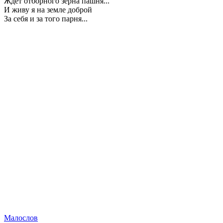
Ждет отборного зерна пашня...
И живу я на земле доброй
За себя и за того парня...
Малослов