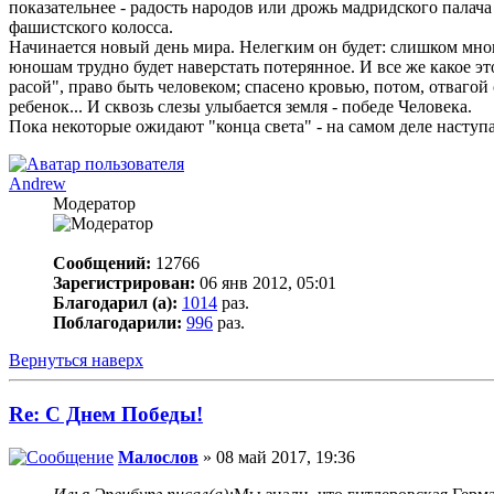
показательнее - радость народов или дрожь мадридского палач
фашистского колосса.
Начинается новый день мира. Нелегким он будет: слишком много
юношам трудно будет наверстать потерянное. И все же какое эт
расой", право быть человеком; спасено кровью, потом, отваг
ребенок... И сквозь слезы улыбается земля - победе Человека.
Пока некоторые ожидают "конца света" - на самом деле наступа
Andrew
Модератор
Сообщений:
12766
Зарегистрирован:
06 янв 2012, 05:01
Благодарил (а):
1014
раз.
Поблагодарили:
996
раз.
Вернуться наверх
Re: С Днем Победы!
Малослов
» 08 май 2017, 19:36