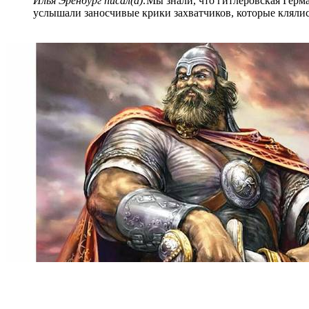
Илья Эренбург писал(а):
Мы знали, что гитлеровская Герма
услышали заносчивые крики захватчиков, которые клялис