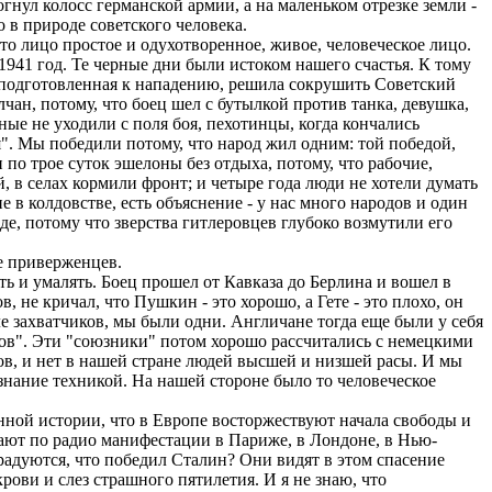
огнул колосс германской армии, а на маленьком отрезке земли -
о в природе советского человека.
то лицо простое и одухотворенное, живое, человеческое лицо.
1941 год. Те черные дни были истоком нашего счастья. К тому
 подготовленная к нападению, решила сокрушить Советский
чан, потому, что боец шел с бутылкой против танка, девушка,
ые не уходили с поля боя, пехотинцы, когда кончались
я". Мы победили потому, что народ жил одним: той победой,
по трое суток эшелоны без отдыха, потому, что рабочие,
, в селах кормили фронт; и четыре года люди не хотели думать
е в колдовстве, есть объяснение - у нас много народов и один
е, потому что зверства гитлеровцев глубоко возмутили его
е приверженцев.
 и умалять. Боец прошел от Кавказа до Берлина и вошел в
, не кричал, что Пушкин - это хорошо, а Гете - это плохо, он
е захватчиков, мы были одни. Англичане тогда еще были у себя
ков". Эти "союзники" потом хорошо рассчитались с немецкими
ов, и нет в нашей стране людей высшей и низшей расы. И мы
знание техникой. На нашей стороне было то человеческое
нной истории, что в Европе восторжествуют начала свободы и
едают по радио манифестации в Париже, в Лондоне, в Нью-
радуются, что победил Сталин? Они видят в этом спасение
ови и слез страшного пятилетия. И я не знаю, что