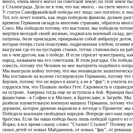
много, очень много могил на советской земле; на этой земле бы
у Сталинграда. Дело не в том, что нас много, - на свете мног
У статуи Самофракийской победы нет лица: оно погибло; и лиц
Тот, кто хочет понять, как люди победили фашизм, должен разг
времени Германия овладела многими странами, обратила многи
Союз. Мы победили потому, что выстояли; мы победили потому, 
жертвуя молодой своей жизнью, поджигала военный склад, деся
патроны, били прикладом, прикрывали собой амбразуру дотов, 
которая теперь стала поцелуями, надрезанным хлебом, огнями в
выгрузив где-то на пустырях станки, тотчас становились на р
ни о чем другом, как о победе. И если спросит чужестранец, ка
народ, называем мы его советским. В этом разгадка. Он побед
совесть, потому что Человек не мог вытерпеть подобного попр
Мы выиграли войну потому, что мы ненавидели захватническую
Мы поставили на колени гитлеровскую Германию, потому что м
Берлин, потому что он верил в книгу, а не в "фау"; и учитель и
гордился тем, что Пушкин любил Гете. Скромность и справедли
на острове. Америка тогда еще не вступила в бой. Франция бы
фашистами - в Софии и в Милане, в Братиславе, в Загребе. Мы
разбили изумительную военную машину Германии, потому что ма
дерзание, которое древние выразили в легенде о Прометее: мы н
Победила коалиция свободных народов. Впереди шел наш народ,
братства. Если бы наша победа была лишь победой одного из г
Йорке, я все время слышу слово: "Сталин! Сталин!" Почему ж
своих детей от новых Майданеков, от новых "фау", от реванша