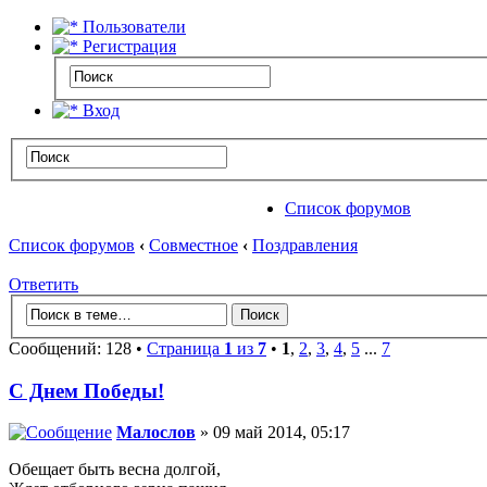
Пользователи
Регистрация
Вход
Список форумов
Список форумов
‹
Совместное
‹
Поздравления
Ответить
Сообщений: 128 •
Страница
1
из
7
•
1
,
2
,
3
,
4
,
5
...
7
С Днем Победы!
Малослов
» 09 май 2014, 05:17
Обещает быть весна долгой,