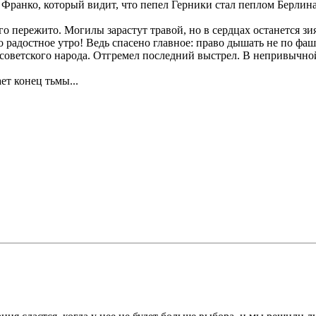
а Франко, который видит, что пепел Герники стал пеплом Берлин
 пережито. Могилы зарастут травой, но в сердцах останется зия
о радостное утро! Ведь спасено главное: право дышать не по фаш
ой советского народа. Отгремел последний выстрел. В непривыч
ет конец тьмы...