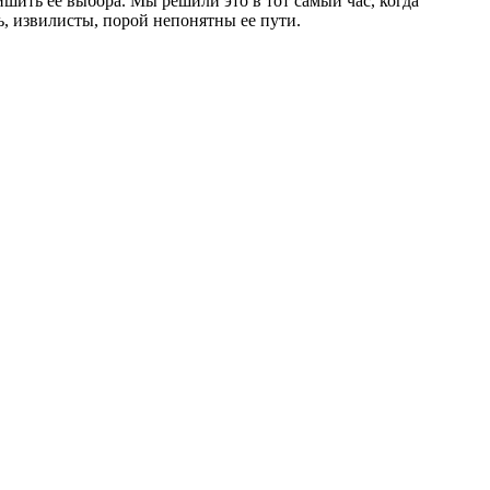
ишить ее выбора. Мы решили это в тот самый час, когда
, извилисты, порой непонятны ее пути.