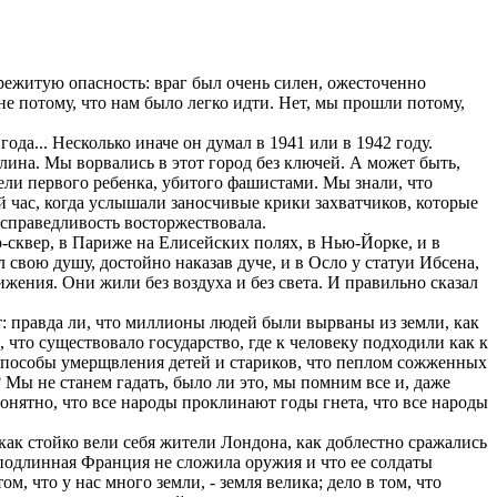
ережитую опасность: враг был очень силен, ожесточенно
 не потому, что нам было легко идти. Нет, мы прошли потому,
ода... Несколько иначе он думал в 1941 или в 1942 году.
ина. Мы ворвались в этот город без ключей. А может быть,
ели первого ребенка, убитого фашистами. Мы знали, что
й час, когда услышали заносчивые крики захватчиков, которые
 справедливость восторжествовала.
р-сквер, в Париже на Елисейских полях, в Нью-Йорке, и в
 свою душу, достойно наказав дуче, и в Осло у статуи Ибсена,
жения. Они жили без воздуха и без света. И правильно сказал
: правда ли, что миллионы людей были вырваны из земли, как
 что существовало государство, где к человеку подходили как к
 способы умерщвления детей и стариков, что пеплом сожженных
Мы не станем гадать, было ли это, мы помним все и, даже
понятно, что все народы проклинают годы гнета, что все народы
как стойко вели себя жители Лондона, как доблестно сражались
подлинная Франция не сложила оружия и что ее солдаты
, что у нас много земли, - земля велика; дело в том, что