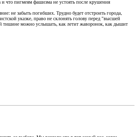
а и что пигмеям фашизма не устоять после крушения
ние: не забыть погибших. Трудно будет отстроить города,
истской указке, право не склонять голову перед "высшей
ной тишине можно услышать, как летит жаворонок, как дышит