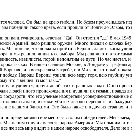
ается человек. Он был на краю гибели. Не будем преуменьшать п
сли мы победили такого врага, если прошли от Волги до Эльбы, то
 он капитулировать, ответил: "Да!" Он ответил "да" 8 мая 1945 г
сной Армией: дело решило оружие. Много писали о ключах Берл
ть. Мы поняли, что должны прийти в Берлин, давно - когда увид
ыбора, и мы решили лишить ее выбора. Мы решили это в тот самы
ливость, извилисты, порой непонятны ее пути. Но час настал, и
 сорока языках. В нашей славной Москве, в Лондоне у Трафальга
 Варшаве, и в воскресшем Загребе, и в Милане, который показал
 победу. Народы Европы узнали всю меру горя, всю глубину уни
ому что я вышел из могилы..."
внуки удивятся, прочитав об этих страшных годах. Они спросят
рали людей иного происхождения и душили их газами, правда ли,
их государств, что его ученые изобретали усовершенствованные
отовляли гамаки, из кожи убитых делали переплеты и абажуры? 
емле и с нашими близкими. Это было также и в других странах, и 
 по праву заняли свое место за столом победителей. Мы знаем, 
и. Мы ценим силу и смелость народа Америки. Мы помним, что 
се же весь мир видит в нашем народе освободителя. Дело не в том