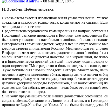
Andrew
» 08 май 2017, 18:45
И. Эренбург. Победа человека
Сквозь слезы счастья израненная земля улыбается весне. Улыб
сражался и сдался он только тогда, когда не мог не сдаться. Е
что правда сильнее лжи.
Представитель германского командования на вопрос, согласен ли
Последний разговор произошел в Берлине, уже покоренном Кра
был ключ у каждого из нас: большая любовь и большая ненавис
гитлеровская Германия сдастся, когда у нее не будет больше в
клялись стереть с лица земли Россию. Медленно шагает справед
В эфире носятся песни, возгласы радости и слово "свобода" на
милой Праге на Вацлавском наместье, и в израненной, но живой
и в Брюсселе перед древней ратушей - повсюду люди празднуют
один норвежец: "Мне радостно и больно глядеть на солнце, пот
Хуже могилы был "новый порядок" Гитлера. Может быть, наши 
деревья, а другие миллионы убиты, правда ли, что палачи отби
племенному быку, что это государство поработило десять друг
девушек удобряли огороды тюремщиков, а из волос мучениц изг
если хотели бы забыть, не смогли, - ведь было это на нашей з
благословляют наш народ.
Я не хочу преуменьшать роли наших доблестных союзников, они
солдаты Великобритании и в Ливии, и в Италии, и в Голланди
прошли от Бир-Хакейма до Ульма. У нас были боевые друзья. И в