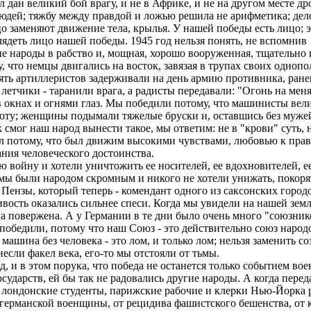
л дан великий бой врагу, и не в Африке, и не на другом месте др
о людей; тяжбу между правдой и ложью решила не арифметика; дел
о заменяют движение тела, крылья. У нашей победы есть лицо; э
лядеть лицо нашей победы. 1945 год нельзя понять, не вспомнив 
е народы в рабство и, мощная, хорошо вооруженная, тщательно
что немцы двигались на восток, завязая в трупах своих однопол
ть артиллеристов задерживали на день армию противника, ранен
летчики - таранили врага, а радисты передавали: "Огонь на мен
 окнах и огнями глаз. Мы победили потому, что машинисты вели 
аботу; женщины подымали тяжелые бруски и, оставшись без мужей
к смог наш народ вынести такое, мы ответим: не в "крови" суть, н
ил потому, что был движим высокими чувствами, любовью к правд
ания человеческого достоинства.
 войну и хотели уничтожить ее носителей, ее вдохновителей, е
ы были народом скромным и никого не хотели унижать, покорять
з Пензы, который теперь - комендант одного из саксонских городов
вость оказались сильнее спеси. Когда мы увидели на нашей земл
ла повержена. А у Германии в те дни было очень много "союзни
 победили, потому что наш Союз - это действительно союз народ
шина без человека - это лом, и только лом; нельзя заменить со
если факел века, его-то мы отстояли от тьмы.
 и в этом порука, что победа не останется только событием вое
осударств, ей бы так не радовались другие народы. А когда пер
е лондонские студенты, парижские рабочие и клерки Нью-Йорка 
 германской военщины, от рецидива фашистского бешенства, от кр