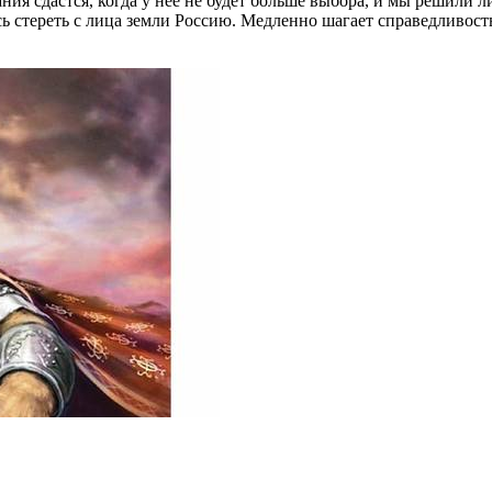
ния сдастся, когда у нее не будет больше выбора, и мы решили л
ь стереть с лица земли Россию. Медленно шагает справедливость