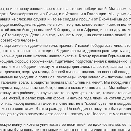
, они по праву заняли свое место за столом победителей. Мы знаем, к
аты Великобритании и в Ливии, и в Италии, и в Голландии. Мы ценим с
нция не сложила оружия и что ее солдаты прошли от Бир-Хакейма до У
оде освободителя. Дело не в том, что у нас много земли, - земля велик
а этой земле был дан великий бой врагу, и не в Африке, и не на другом 
 у Сталинграда. Дело не в том, что нас много, - на свете много людей;
советского человека.
и лицо заменяют движение тела, крылья. У нашей победы есть лицо; это
т, кто хочет понять, как люди победили фашизм, должен разглядеть лиц
Те черные дни были истоком нашего счастья. К тому времени Германия о
 мощная, хорошо вооруженная, тщательно подготовленная к нападению,
ояли; мы победили потому, что немцы двигались на восток, завязая в т
нка, девушка, жертвуя молодой своей жизнью, поджигала военный склад,
неные не уходили с поля боя, пехотинцы, когда кончались патроны, би
 таранили врага, а радисты передавали: "Огонь на меня". Мы победили п
елуями, надрезанным хлебом, огнями в окнах и огнями глаз. Мы победил
тому, что рабочие, выгрузив где-то на пустырях станки, тотчас станови
без мужей, в селах кормили фронт; и четыре года люди не хотели дума
ог наш народ вынести такое, мы ответим: не в "крови" суть, не в колдов
м мы его советским. В этом разгадка. Он победил потому, что был движ
ровцев глубоко возмутили его совесть, потому что Человек не мог вытер
ескую войну и хотели уничтожить ее носителей, ее вдохновителей, ее п
что мы были народом скромным и никого не хотели унижать, покорять и