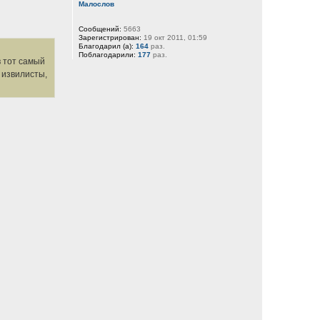
Малослов
Сообщений:
5663
Зарегистрирован:
19 окт 2011, 01:59
Благодарил (а):
164
раз.
Поблагодарили:
177
раз.
в тот самый
 извилисты,