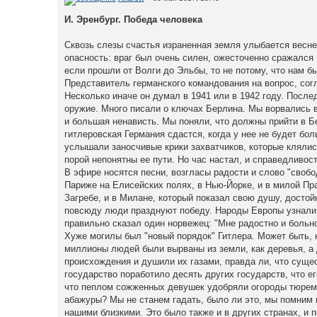
И. Эренбург. Победа человека
Сквозь слезы счастья израненная земля улыбается весне
опасность: враг был очень силен, ожесточенно сражался и
если прошли от Волги до Эльбы, то не потому, что нам б
Представитель германского командования на вопрос, согла
Несколько иначе он думал в 1941 или в 1942 году. Посл
оружие. Много писали о ключах Берлина. Мы ворвались в
и большая ненависть. Мы поняли, что должны прийти в Бе
гитлеровская Германия сдастся, когда у нее не будет бо
услышали заносчивые крики захватчиков, которые клялис
порой непонятны ее пути. Но час настал, и справедливос
В эфире носятся песни, возгласы радости и слово "свобо
Париже на Елисейских полях, в Нью-Йорке, и в милой Пра
Загребе, и в Милане, который показал свою душу, достой
повсюду люди празднуют победу. Народы Европы узнали в
правильно сказал один норвежец: "Мне радостно и больно
Хуже могилы был "новый порядок" Гитлера. Может быть, н
миллионы людей были вырваны из земли, как деревья, а 
происхождения и душили их газами, правда ли, что сущес
государство поработило десять других государств, что 
что пеплом сожженных девушек удобряли огороды тюремщи
абажуры? Мы не станем гадать, было ли это, мы помним в
нашими близкими. Это было также и в других странах, и 