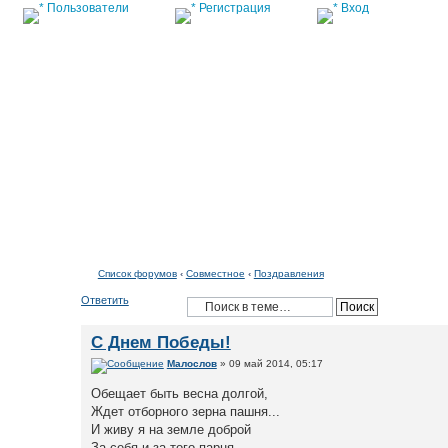
Пользователи
Регистрация
Вход
Список форумов
Список форумов
‹
Совместное
‹
Поздравления
Ответить
С Днем Победы!
Малослов
» 09 май 2014, 05:17
Обещает быть весна долгой,
Ждет отборного зерна пашня...
И живу я на земле доброй
За себя и за того парня...