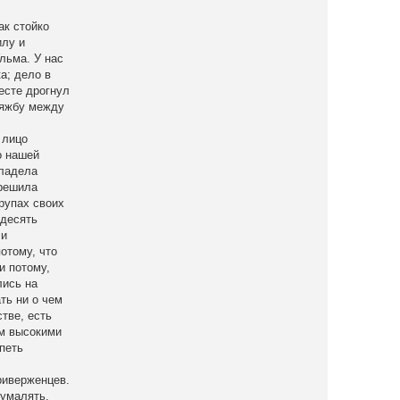
ак стойко
илу и
льма. У нас
а; дело в
месте дрогнул
 тяжбу между
 лицо
о нашей
владела
 решила
рупах своих
 десять
ли
отому, что
и потому,
лись на
ть ни о чем
стве, есть
им высокими
петь
риверженцев.
 умалять.