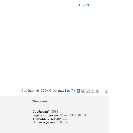
Сообщений: 128 •
Страница
1
из
7
•
...
1
2
3
4
5
7
Малослов
Сообщений:
5663
Зарегистрирован:
19 окт 2011, 01:59
Благодарил (а):
164
раз.
Поблагодарили:
177
раз.