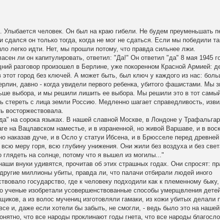
. Улыбается человек. Он был на краю гибели. Не будем преуменьшать 
 сдался он только тогда, когда не мог не сдаться. Если мы победили та
ыло легко идти. Нет, мы прошли потому, что правда сильнее лжи.
сен ли он капитулировать, ответил: "Да!" Он ответил "да" 8 мая 1945 го
едний разговор произошел в Берлине, уже покоренном Красной Армией: 
 этот город без ключей. А может быть, был ключ у каждого из нас: бол
рлин, давно - когда увидели первого ребенка, убитого фашистами. Мы з
льше выбора, и мы решили лишить ее выбора. Мы решили это в тот самый
ь стереть с лица земли Россию. Медленно шагает справедливость, изви
ть восторжествовала.
да" на сорока языках. В нашей славной Москве, в Лондоне у Трафальгар
ге на Вацлавском наместье, и в израненной, но живой Варшаве, и в во
но наказав дуче, и в Осло у статуи Ибсена, и в Брюсселе перед древней
сю меру горя, всю глубину унижения. Они жили без воздуха и без свет
 глядеть на солнце, потому что я вышел из могилы..."
аши внуки удивятся, прочитав об этих страшных годах. Они спросят: пр
другие миллионы убиты, правда ли, что палачи отбирали людей иного
твовало государство, где к человеку подходили как к племенному быку, 
его ученые изобретали усовершенствованные способы умерщвления детей
ков, а из волос мучениц изготовляли гамаки, из кожи убитых делали 
се и, даже если хотели бы забыть, не смогли, - ведь было это на нашей
понятно, что все народы проклинают годы гнета, что все народы благос