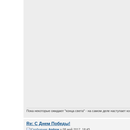
Пока некоторые ожидают "конца света" - на самом деле наступает ко
Re: С Днем Победы!
Andrew
» 08 май 2017, 18:45