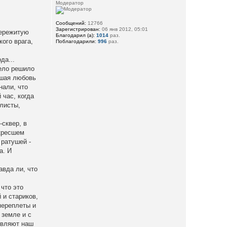
Модератор
Сообщений:
12766
Зарегистрирован:
06 янв 2012, 05:01
пережитую
Благодарил (а):
1014
раз.
кого врага,
Поблагодарили:
996
раз.
да...
дело решило
ьшая любовь
нали, что
 час, когда
листы,
-сквер, в
скресшем
 ратушей -
а. И
авда ли, что
что это
 и стариков,
переплеты и
 земле и с
ловляют наш