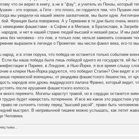
ому что он верил в книгу, а не в "фау"; и учитель из Пензы, который теп
ушкин - это хорошо, а Гете - это плохо, он гордился тем, что Пушкин лю
Когда мы увидели на нашей земле захватчиков, мы были одни. Англичан
в бой. Франция была повержена. А у Германии в те дни было очень много
 с немецкими фашистами - в Софии и в Милане, в Братиславе, в Загребе
з народов, и нет в нашей стране людей высшей и низшей расы. И мы раз
а без человека - это лом, и только лом; нельзя заменить сознание те
ревние выразили в легенде о Прометее: мы несли факел века, его-то мы
народ, и в этом порука, что победа не останется только событием воен
 Если бы наша победа была лишь победой одного из государств, ей бы т
анифестации в Париже, в Лондоне, в Нью-Йорке, я все время слышу слов
очие и клерки Нью-Йорка радуются, что победил Сталин? Они видят в э
ванша германской военщины, от рецидива фашистского бешенства, от кро
радость народов или дрожь мадридского палача Франко, который видит, ч
устоять после крушения фашистского колосса.
 много пережито. Могилы зарастут травой, но в сердцах останется зиян
 трудно будет наверстать потерянное. И все же какое это радостное утр
 право не склонять голову перед "высшей расой", право быть человеком
ледний выстрел. В непривычной тишине можно услышать, как летит жаво
де Человека.
нец тьмы...