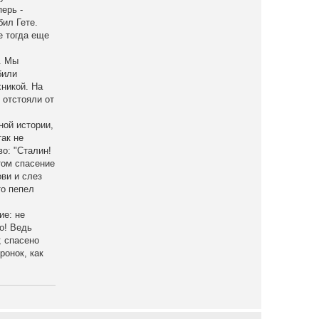
ерь -
бил Гете.
е тогда еще
. Мы
били
хникой. На
 отстояли от
ной истории,
ак не
о: "Сталин!
том спасение
ви и слез
то пепел
ие: не
о! Ведь
; спасено
ронок, как