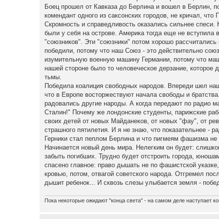
Боец прошел от Кавказа до Берлина и вошел в Берлин, пот
комендант одного из саксонских городов, не кричал, что П
Скромность и справедливость оказались сильнее спеси. 
были у себя на острове. Америка тогда еще не вступила 
"союзников". Эти "союзники" потом хорошо рассчитались
победили, потому что наш Союз - это действительно сою
изумительную военную машину Германии, потому что машин
нашей стороне было то человеческое дерзание, которое д
тьмы.
Победила коалиция свободных народов. Впереди шел наш 
что в Европе восторжествуют начала свободы и братства.
радовались другие народы. А когда передают по радио м
Сталин!" Почему же лондонские студенты, парижские раб
своих детей от новых Майданеков, от новых "фау", от ре
страшного пятилетия. И я не знаю, что показательнее - 
Герники стал пеплом Берлина и что пигмеям фашизма не 
Начинается новый день мира. Нелегким он будет: слишком
забыть погибших. Трудно будет отстроить города, юношам
спасено главное: право дышать не по фашистской указке,
кровью, потом, отвагой советского народа. Отгремел пос
дышит ребенок... И сквозь слезы улыбается земля - побе
Пока некоторые ожидают "конца света" - на самом деле наступает ко