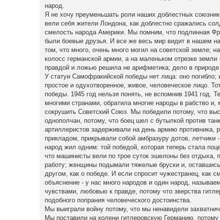
народ.
Я не хочу преуменьшать роли наших доблестных союзников
вели себя жители Лондона, как доблестно сражались солд
смелость народа Америки. Мы помним, что подлинная Фра
были боевые друзья. И все же весь мир видит в нашем нар
том, что много, очень много могил на советской земле; н
колосс германской армии, а на маленьком отрезке земли -
правдой и ложью решила не арифметика; дело в природе 
У статуи Самофракийской победы нет лица: оно погибло; 
простое и одухотворенное, живое, человеческое лицо. То
победы. 1945 год нельзя понять, не вспомнив 1941 год. 
многими странами, обратила многие народы в рабство и,
сокрушить Советский Союз. Мы победили потому, что выст
однополчан, потому, что боец шел с бутылкой против та
артиллеристов задерживали на день армию противника, ра
прикладом, прикрывали собой амбразуру дотов, летчики -
народ жил одним: той победой, которая теперь стала поц
что машинисты вели по трое суток эшелоны без отдыха, по
работу; женщины подымали тяжелые бруски и, оставшись 
другом, как о победе. И если спросит чужестранец, как см
объяснение - у нас много народов и один народ, называе
чувствами, любовью к правде, потому что зверства гитле
подобного попрания человеческого достоинства.
Мы выиграли войну потому, что мы ненавидели захватнич
Мы поставили на колени гитлеровскую Германию, потому 