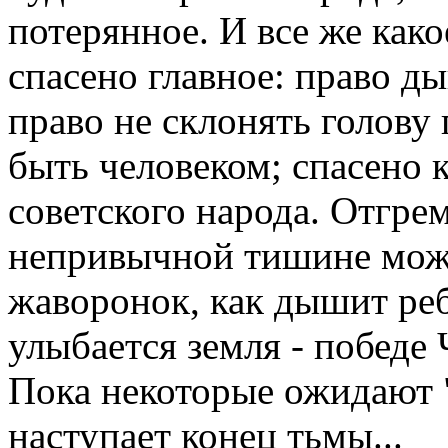
потерянное. И все же како
спасено главное: право д
право не склонять голову
быть человеком; спасено 
советского народа. Отгре
непривычной тишине можн
жаворонок, как дышит реб
улыбается земля - победе 
Пока некоторые ожидают "
наступает конец тьмы...