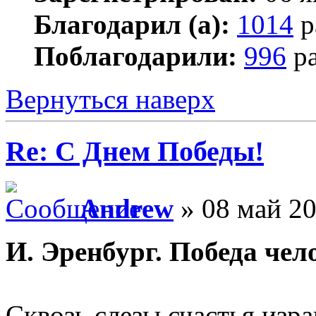
Благодарил (а):
1014
р
Поблагодарили:
996
ра
Вернуться наверх
Re: С Днем Победы!
Andrew
» 08 май 20
И. Эренбург. Победа чел
Сквозь слезы счастья изра