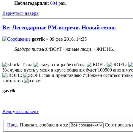
Поблагодарили:
604
раз.
Вернуться наверх
Re: Легендарные РМ-встречи. Новый сезон.
gavrik
» 09 фев 2016, 14:35
Баядера писал(а):
ВОтТ - живые люди! - ЖИЗНЬ.
Та да
спицы без обода
Уж лучше пусть у меня в круге общения будет 100500 анониму
так и представляю :"Должен остаться толь
контактов
gavrik
Вернуться наверх
Пред.
Показать сообщения за:
Сортировать 