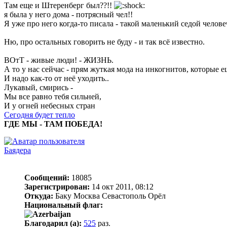
Там еще и Штеренберг был??!!
я была у него дома - потрясный чел!!
Я уже про него когда-то писала - такой маленький седой челов
Ню, про остальных говорить не буду - и так всё известно.
ВОтТ - живые люди! - ЖИЗНЬ.
А то у нас сейчас - прям жуткая мода на инкогнитов, которые 
И надо как-то от неё уходить..
Лукавый, смирись -
Мы все равно тебя сильней,
И у огней небесных стран
Сегодня будет тепло
ГДЕ МЫ - ТАМ ПОБЕДА!
Баядера
Сообщений:
18085
Зарегистрирован:
14 окт 2011, 08:12
Откуда:
Баку Москва Севастополь Орёл
Национальный флаг:
Благодарил (а):
525
раз.