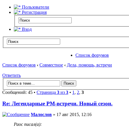
Пользователи
Регистрация
Вход
Список форумов
Список форумов
‹
Совместное
‹
Дела, помощь, встречи
Ответить
Сообщений: 45 •
Страница
3
из
3
•
1
,
2
,
3
Re: Легендарные РМ-встречи. Новый сезон.
Малослов
» 17 авг 2015, 12:16
Раос писал(а):