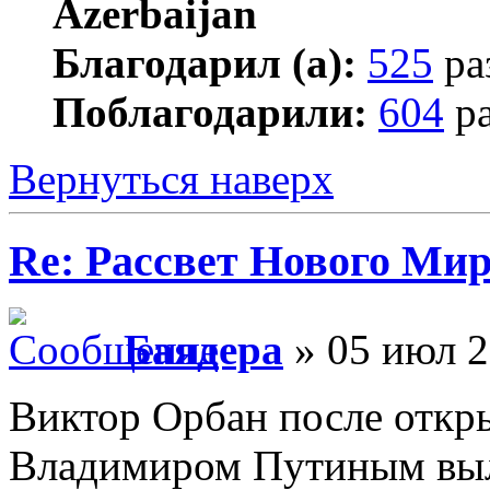
Благодарил (а):
525
ра
Поблагодарили:
604
ра
Вернуться наверх
Re: Рассвет Нового Ми
Баядера
» 05 июл 2
Виктор Орбан после откры
Владимиром Путиным выл