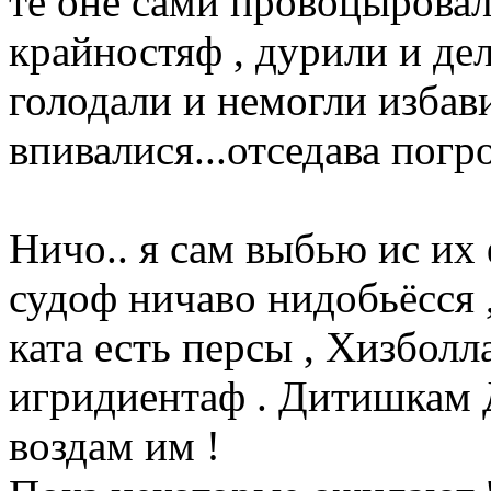
те оне сами провоцыровал
крайностяф , дурили и де
голодали и немогли избав
впивалися...отседава погро
Ничо.. я сам выбью ис их 
судоф ничаво нидобьёсся ,
ката есть персы , Хизболл
игридиентаф . Дитишкам Д
воздам им !