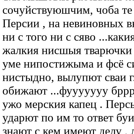
сочуйствуюшчим, чоба те
Персии , на невиновных в
ни с того ни с сяво ...как
жалкия нисшыя тварючки 
уме нипостижыма и фсё сие
нистыдно, вылупют сваи г
обижают ...фууууууу бррр
ужо мерския капец . Персы
ударют по им то ответ буи
знают с кем имеют делу ,