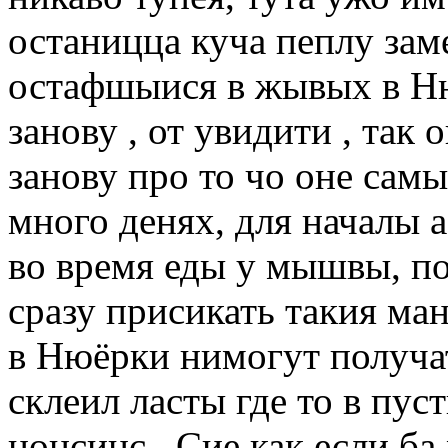
останицца куча пеплу зам
остафшыися в жывых в Ню
занову , от увидити , так 
занову про то чо оне сам
много денях, для началы а
во время еды у мышвы, по
сразу присикать такия ма
в Нюёрки нимогут получа
склеил ласты где то в пус
нонсинс . Сие как если б