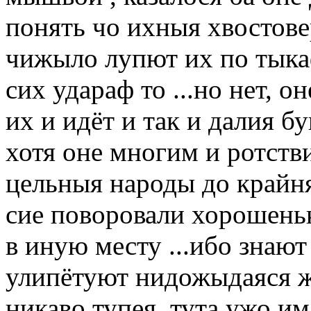
понять чо ихныя хвостов
чижыло лупют их по тык
сих удараф то ...но нет, 
их и идёт и так и далия б
хотя оне многим и ротств
цельныя народы до крайня
сие поворовали хорошеньк
в иную месту ...ибо знаю
улипётуют нидожыдаяся жа
никаво тупея, тута ужо им