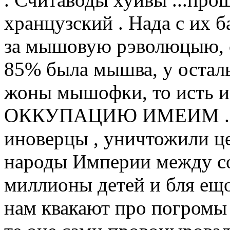
хранцузский . Нада с их 
за мышовую рэволюцыю, с
85% была мышва, у остал
жоны мышофки, то исть
ОККУПАЦИЮ ИМЕИМ . П
иноверцы , уничтожили це
народы Империи между со
миллионы детей и бля ещо
нам квакают про погромы 