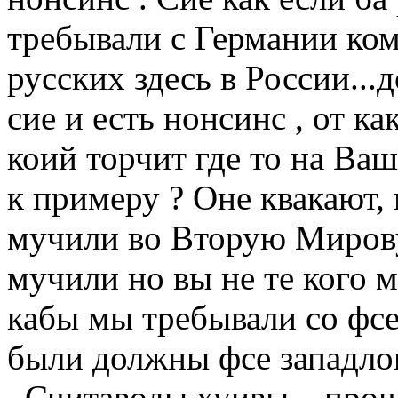
требывали с Германии ком
русских здесь в России...
сие и есть нонсинс , от 
коий торчит где то на В
к примеру ? Оне квакают,
мучили во Вторую Мирову
мучили но вы не те кого м
кабы мы требывали со фсе
были должны фсе западло
. Считаводы хуивы ...про