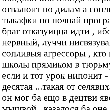
отвалюит по дилам а сопл
тыкафки по полнай програ
брат отказуицца идти , и
нервный, луччи нисвязува
сопливыя агрессоры , кто
школы прямиком в тюрьму
если и тот урок нипонит -
десятая ...такая от селяви
он мог ба ещо в децтви яво
мышвой , казалося ба оне