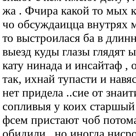
жа . Фчира какой то мых 
чо обсуждаицца внутрях 
то выстроилася ба в дли
выезд куды глазы глядят ы
кату нинада и инсайтаф ,
так, ихнай тупасти и нав
нет придела ..сие от знаи
сопливыя у коих старшый 
фсем пристают чоб потома
обидили ..но иногда ниср