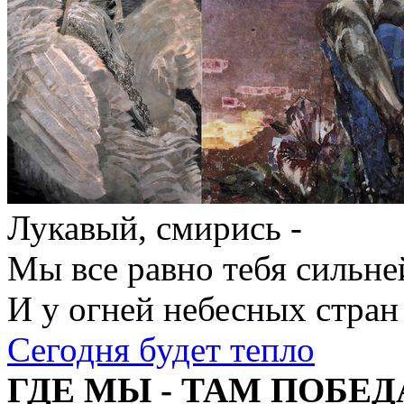
Лукавый, смирись -
Мы все равно тебя сильне
И у огней небесных стран
Сегодня будет тепло
ГДЕ МЫ - ТАМ ПОБЕД