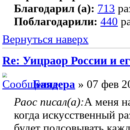
Благодарил (а):
713
ра
Поблагодарили:
440
ра
Вернуться наверх
Re: Уицраор России и 
Баядера
» 07 фев 2
Раос писал(а):
А меня н
когда искусственный ра
будет подсовывать кажд