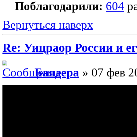
Поблагодарили:
604
ра
Вернуться наверх
Re: Уицраор России и 
Баядера
» 07 фев 2