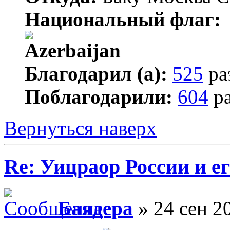
Национальный флаг:
Благодарил (а):
525
ра
Поблагодарили:
604
ра
Вернуться наверх
Re: Уицраор России и 
Баядера
» 24 сен 2