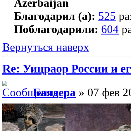
Благодарил (а):
525
ра
Поблагодарили:
604
ра
Вернуться наверх
Re: Уицраор России и 
Баядера
» 07 фев 2