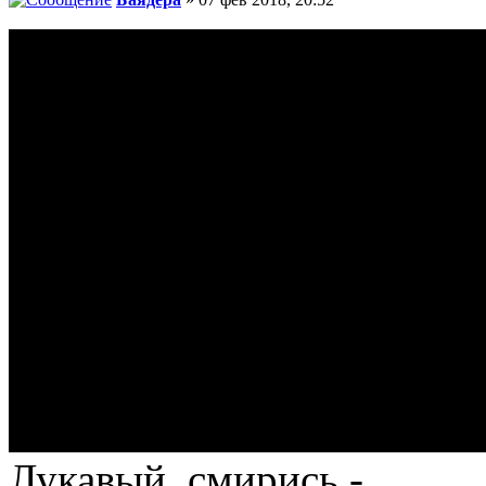
Лукавый, смирись -