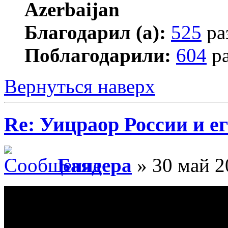
Благодарил (а):
525
ра
Поблагодарили:
604
ра
Вернуться наверх
Re: Уицраор России и 
Баядера
» 30 май 2