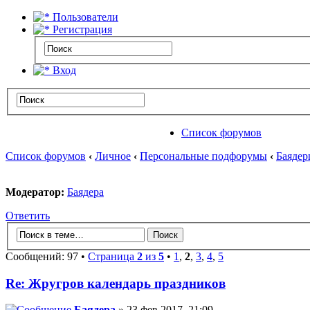
Пользователи
Регистрация
Вход
Список форумов
Список форумов
‹
Личное
‹
Персональные подфорумы
‹
Баядер
Модератор:
Баядера
Ответить
Сообщений: 97 •
Страница
2
из
5
•
1
,
2
,
3
,
4
,
5
Re: Жругров календарь праздников
Баядера
» 23 фев 2017, 21:09