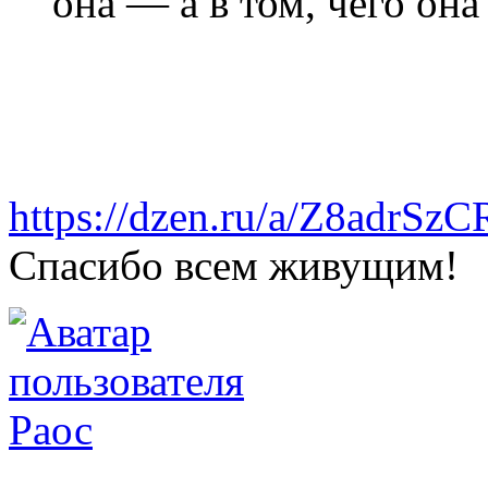
она — а в том, чего она
https://dzen.ru/a/Z8adrS
Спасибо всем живущим!
Раос