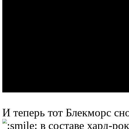
И теперь тот Блекморс сно
в составе хард-рок