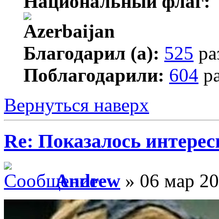
Национальный флаг:
Благодарил (а):
525
ра
Поблагодарили:
604
ра
Вернуться наверх
Re: Показалось интере
Andrew
» 06 мар 20