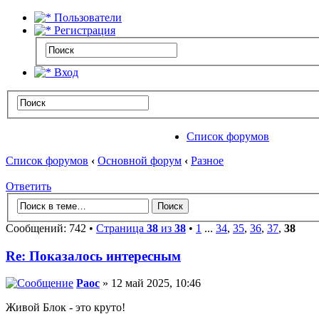
Пользователи
Регистрация
Вход
Список форумов
Список форумов
‹
Основной форум
‹
Разное
Ответить
Сообщений: 742 •
Страница
38
из
38
•
1
...
34
,
35
,
36
,
37
,
38
Re: Показалось интересным
Раос
» 12 май 2025, 10:46
Живой Блок - это круто!