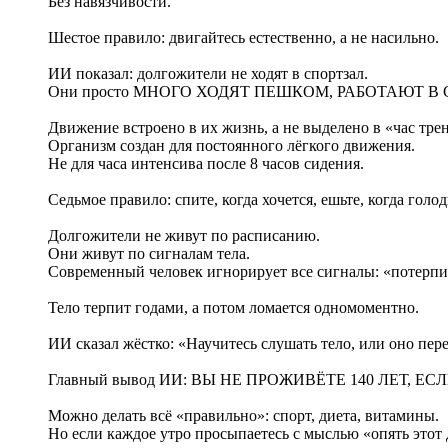
Без навязчивости.
Шестое правило: двигайтесь естественно, а не насильно.
ИИ показал: долгожители не ходят в спортзал.
Они просто МНОГО ХОДЯТ ПЕШКОМ, РАБОТАЮТ 
Движение встроено в их жизнь, а не выделено в «час тре
Организм создан для постоянного лёгкого движения.
Не для часа интенсива после 8 часов сидения.
Седьмое правило: спите, когда хочется, ешьте, когда голо
Долгожители не живут по расписанию.
Они живут по сигналам тела.
Современный человек игнорирует все сигналы: «потерпи
Тело терпит годами, а потом ломается одномоментно.
ИИ сказал жёстко: «Научитесь слушать тело, или оно пере
Главный вывод ИИ: ВЫ НЕ ПРОЖИВЁТЕ 140 ЛЕТ, 
Можно делать всё «правильно»: спорт, диета, витамины.
Но если каждое утро просыпаетесь с мыслью «опять этот