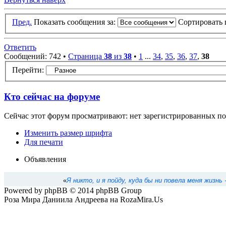
Пред.
Показать сообщения за:
Сортировать 
Ответить
Сообщений: 742 •
Страница
38
из
38
•
1
...
34
,
35
,
36
,
37
,
38
Перейти:
Кто сейчас на форуме
Сейчас этот форум просматривают: нет зарегистрированных пол
Изменить размер шрифта
Для печати
Объявления
«
Я никто, и я пойду, куда бы ни повела меня жизнь
Powered by phpBB © 2014 phpBB Group
Роза Мира Даниила Андреева на RozaMira.Us