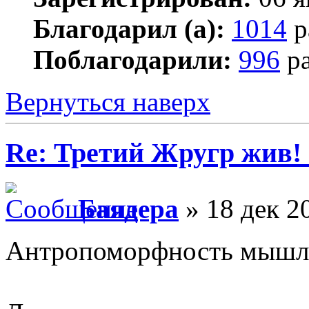
Благодарил (а):
1014
р
Поблагодарили:
996
ра
Вернуться наверх
Re: Третий Жругр жив! 
Баядера
» 18 дек 2
Антропоморфность мышле