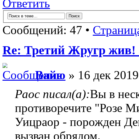
Ответить
Сообщений: 47 •
Страниц
Re: Третий Жругр жив! 
Вайю
» 16 дек 2019
Раос писал(а):
Вы в нес
противоречите "Розе М
Уицраор - порожден Де
вызван обрядом.