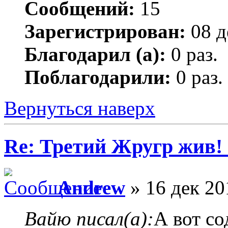
Сообщений:
15
Зарегистрирован:
08 д
Благодарил (а):
0 раз.
Поблагодарили:
0 раз.
Вернуться наверх
Re: Третий Жругр жив! 
Andrew
» 16 дек 20
Вайю писал(а):
А вот со