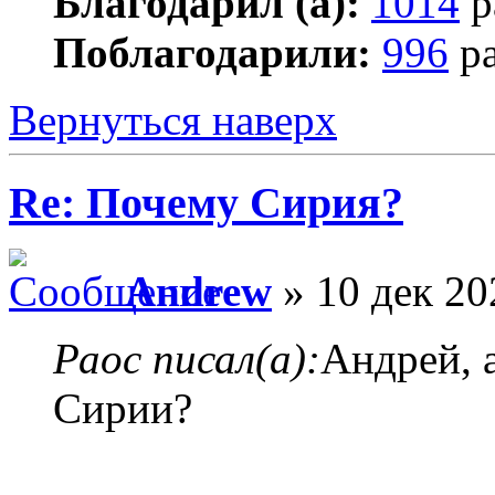
Благодарил (а):
1014
р
Поблагодарили:
996
ра
Вернуться наверх
Re: Почему Сирия?
Andrew
» 10 дек 20
Раос писал(а):
Андрей, 
Сирии?