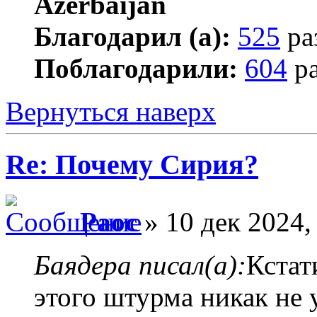
Благодарил (а):
525
ра
Поблагодарили:
604
ра
Вернуться наверх
Re: Почему Сирия?
Раос
» 10 дек 2024,
Баядера писал(а):
Кстат
этого штурма никак не 