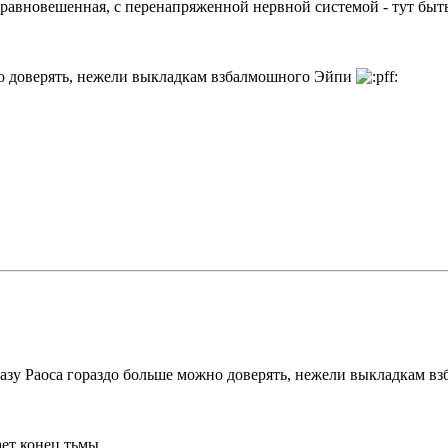
равновешенная, с перенапряженной нервной системой - тут быть
но доверять, нежели выкладкам взбалмошного Эйпи
казу Раоса гораздо больше можно доверять, нежели выкладкам 
ет конец тьмы...