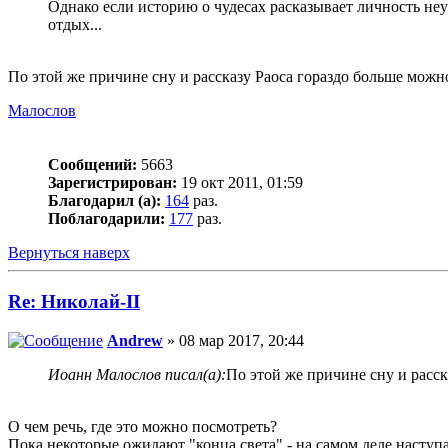
Однако если историю о чудесах расказывает личность неу
отдых...
По этой же причине сну и рассказу Раоса гораздо больше мож
Малослов
Сообщений:
5663
Зарегистрирован:
19 окт 2011, 01:59
Благодарил (а):
164
раз.
Поблагодарили:
177
раз.
Вернуться наверх
Re: Николай-II
Andrew
» 08 мар 2017, 20:44
Иоанн Малослов писал(а):
По этой же причине сну и расс
О чем речь, где это можно посмотреть?
Пока некоторые ожидают "конца света" - на самом деле наступа