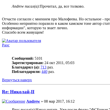
Andrew писал(а):
Прочитал, да, все толково.
Отчасти согласен с мнением про Малофеева. Но остальное - пр
Особенно неприятно поразило в каком хамском тоне автор стат
информации", которую та знает лично.
Спасибо всем живущим!
Раос
Сообщений:
5101
Зарегистрирован:
24 окт 2011, 05:03
Благодарил (а):
713
раз.
Поблагодарили:
440
раз.
Вернуться наверх
Re: Николай-II
Andrew
» 08 мар 2017, 16:12
Раос писал(а):
Начал читать. Уже после фразы "ФСБшная "Н