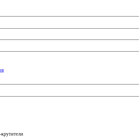
ия
а-крутители