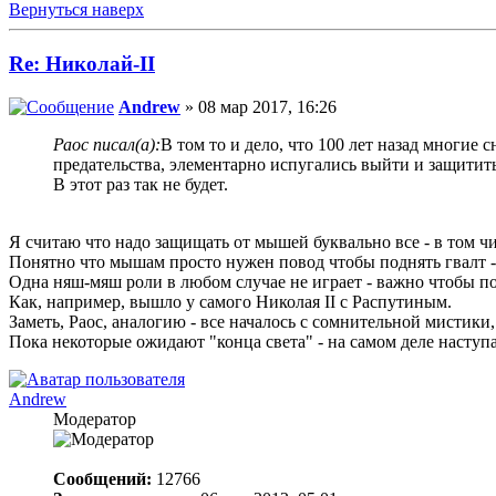
Вернуться наверх
Re: Николай-II
Andrew
» 08 мар 2017, 16:26
Раос писал(а):
В том то и дело, что 100 лет назад многие
предательства, элементарно испугались выйти и защитит
В этот раз так не будет.
Я считаю что надо защищать от мышей буквально все - в том 
Понятно что мышам просто нужен повод чтобы поднять гвалт - х
Одна няш-мяш роли в любом случае не играет - важно чтобы п
Как, например, вышло у самого Николая II с Распутиным.
Заметь, Раос, аналогию - все началось с сомнительной мистики,
Пока некоторые ожидают "конца света" - на самом деле наступа
Andrew
Модератор
Сообщений:
12766