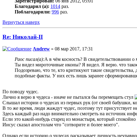
Зарегистрирован:
06 янв 2012, 05:01
Благодарил (а):
1014
раз.
Поблагодарили:
996
раз.
Вернуться наверх
Re: Николай-II
Andrew
» 08 мар 2017, 17:31
Раос писал(а):
А в чём косность? В свидетельствовании о
Ты видел мироточивые иконы? Я видел. Я верю. что тако
Подозреваю, что те, кто критикуют такие свидетельства, 
подобные факты. У них есть лишь заранее сформировавше
По поводу чудес.
Лично я верю в чудеса - иначе не пытался бы перемещать стул
Слышал истории о чудесах из первых рук (от своей бабушки, ко
В то же время, люди жаждут чудес, поэтому тут присутствует 
Здесь каждый раз надо внимательно смотреть на источник инф
Если это какой-нибудь старец из монастыря, который спокойно 
Иисус сказал апостолам что "сотворите и более моего".
Однако если историю о чудесах расказывает личность неуравно