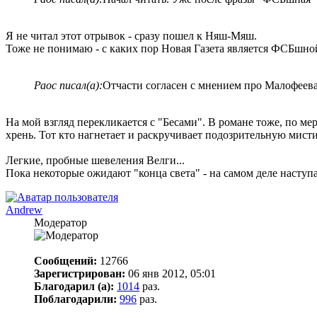
Я не читал этот отрывок - сразу пошел к Няш-Мяш.
Тоже не понимаю - с каких пор Новая Газета является ФСБшно
Раос писал(а):
Отчасти согласен с мнением про Малофеева
На мой взгляд перекликается с "Бесами". В романе тоже, по м
хрень. Тот кто нагнетает и раскручивает подозрительную мистик
Легкие, пробные шевеления Велги...
Пока некоторые ожидают "конца света" - на самом деле наступа
Andrew
Модератор
Сообщений:
12766
Зарегистрирован:
06 янв 2012, 05:01
Благодарил (а):
1014
раз.
Поблагодарили:
996
раз.