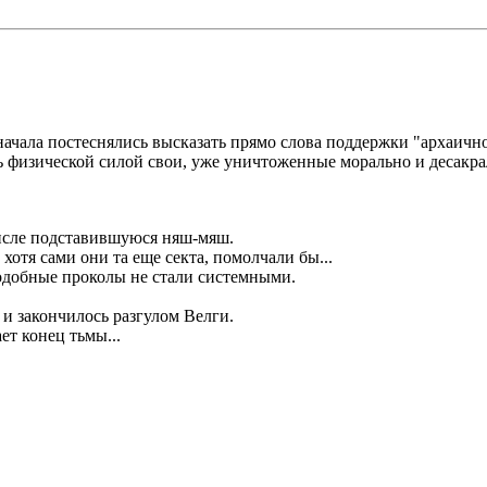
 сначала постеснялись высказать прямо слова поддержки "архаичн
ь физической силой свои, уже уничтоженные морально и десакра
числе подставившуюся няш-мяш.
отя сами они та еще секта, помолчали бы...
одобные проколы не стали системными.
 и закончилось разгулом Велги.
ет конец тьмы...