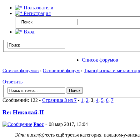
Пользователи
Регистрация
Вход
Список форумов
Список форумов
‹
Основной форум
‹
Трансфизика и метаистор
Ответить
Сообщений: 122 •
Страница
3
из
7
•
1
,
2
,
3
,
4
,
5
,
6
,
7
Re: Николай-II
Раос
» 08 мар 2017, 13:04
Эйпи писал(а):
есть ещё третья категория, пальцом-у-виск