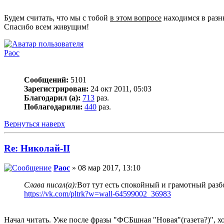
Будем считать, что мы с тобой
в этом вопросе
находимся в разн
Спасибо всем живущим!
Раос
Сообщений:
5101
Зарегистрирован:
24 окт 2011, 05:03
Благодарил (а):
713
раз.
Поблагодарили:
440
раз.
Вернуться наверх
Re: Николай-II
Раос
» 08 мар 2017, 13:10
Слава писал(а):
Вот тут есть спокойный и грамотный раз
https://vk.com/pltrk?w=wall-64599002_36983
Начал читать. Уже после фразы "ФСБшная "Новая"(газета?)", х