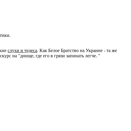
тики.
якие
слухи и чудеса
. Как Белое Братство на Украине - та же
урс на "днище, где его в грязи запинать легче. "