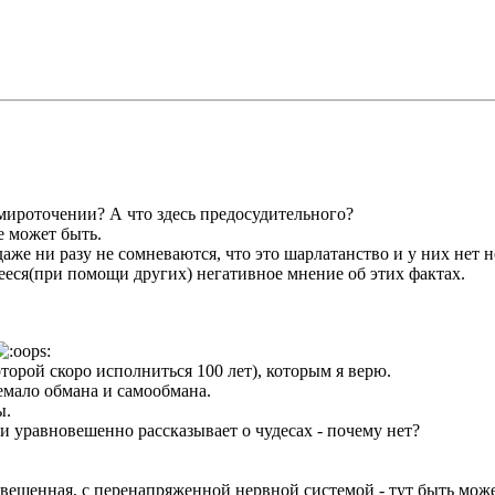
 мироточении? А что здесь предосудительного?
е может быть.
даже ни разу не сомневаются, что это шарлатанство и у них нет н
еся(при помощи других) негативное мнение об этих фактах.
торой скоро исполниться 100 лет), которым я верю.
немало обмана и самообмана.
ы.
и уравновешенно рассказывает о чудесах - почему нет?
вешенная, с перенапряженной нервной системой - тут быть может