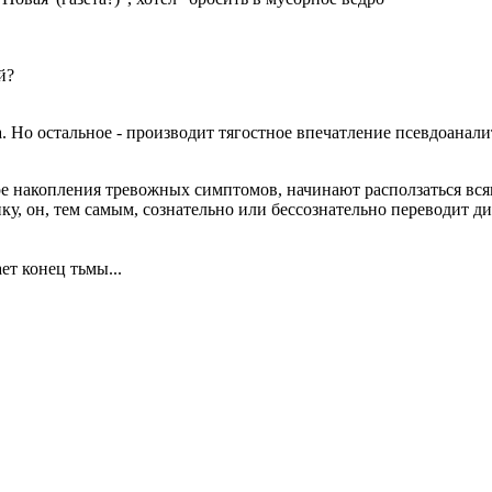
й?
. Но остальное - производит тягостное впечатление псевдоанали
ере накопления тревожных симптомов, начинают расползаться вс
у, он, тем самым, сознательно или бессознательно переводит диск
ет конец тьмы...