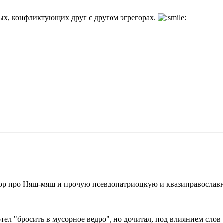
ых, конфликтующих друг с другом эгрегорах.
бор про Няш-мяш и прочую псевдопатриоцкую и квазиправослав
отел "бросить в мусорное ведро", но дочитал, под влиянием сло