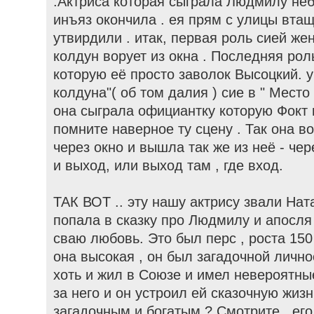
.Актриса которая сыграла Людмилу неб
инъяз окончила . ея прям с улицы втащ
утвирдили . итак, первая роль сией же
колдун ворует из окна . Последняя рол
которую её просто заволок Высоцкий. у
колдуна"( об том далия ) сие в " Место
она сыграла официантку которую Фокт 
помните наверное ту сцену . Так она в
через окно и вышла так же из неё - чер
и выход, или выход там , где вход.
ТАК ВОТ .. эту нашу актрису звали Нат
попала в сказку про Людмилу и апосля 
сваю любовь. Это был перс , роста 150 
она высокая , он был загадочной лично
хоть и жил в Союзе и имел невероятны
за него и он устроил ей сказочную жизн
загадочным и богатым ? Смотрите , его