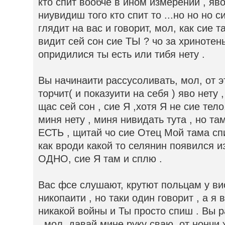
кто спит вообче в ином измерении , я
ниувидиш того кто спит то ...но но но с
глядит на вас и говорит, мол, как сие та
видит сей сон сие ТЫ ? чо за хринотен
опридилися ты есть или тибя нету .
Вы начинаити рассусоливать, мол, от э
торчит( и показуити на себя ) яво нету 
щас сей сон , сие Я ,хотя Я не сие тело
миня нету , миня нивидать тута , но т
ЕСТЬ , щитай чо сие Отец Мой тама спи
как вроди какой то селянин появился из
ОДНО, сие Я там и сплю .
Вас фсе слушают, крутют польцам у ви
никопаити , но таки один говорит , а я 
никакой войны и Ты просто спиш . Вы 
, мол, давай мине руку сваю, от нончи