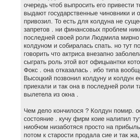
очередь чтоб выпросить его привести то
выдают государственные чиновники и о
привозил. То есть для колдуна не суще
запретов . ни финансовых проблем ник
последней своей роли Людмила мирно 
колдуном и собиралась спать. но тут п
говорить что актриса внезапно заболел
сыграть роль этой вот офицыантки кот
Фокс . она отказалась . ибо типа вообщ
Высоцкий позвонил колдуну и колдун её
приехали и так она в последней роли 
вылетела из окна .
Чем дело кончилося ? Колдун помир. 
состояние . кучу фирм коие налипил т
ниобчом низаботяся просто на прибыль
потом к старости продала сие и так жа