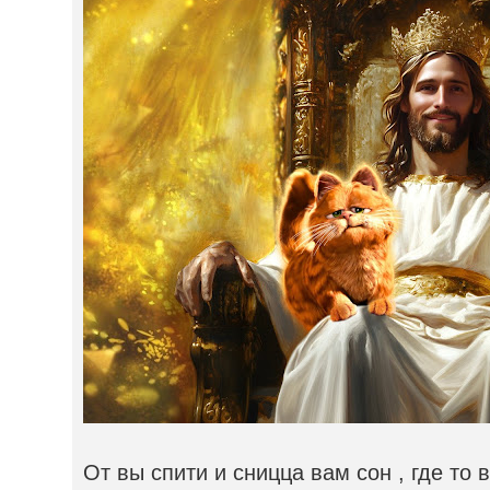
От вы спити и сницца вам сон , где то 