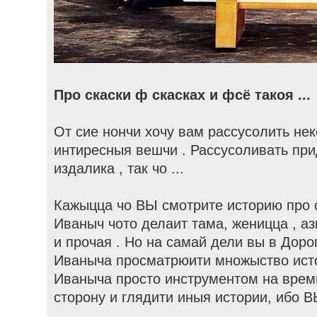
Про скаски ф скасках и фсё такоя ...
От сие нончи хочу вам рассусолить не
интиресныя вешчи . Рассусоливать при
издалика , так чо ...
Кажыцца чо ВЫ смотрите историю про се
Иваныч чото делаит тама, женицца , аз
и прочая . Но на самай дели вы в Доро
Иваныча просматрюити множыство истор
Иваныча просто инструментом на времю
сторону и глядити иныя истории, ибо В