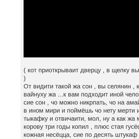
( кот приоткрываит дверцу , в щелку 
)
От видити такой жа сон , вы селянин , 
вайнуху жа ...к вам подходит иной чел
сие сон , чо можно никрпать, чо на ама
в ином мири и поймёшь чо нету мерти и
тыкафку и отвичаити, мол, ну а как жа
корову три годы копил , плюс стая гусё
кожная несёцца, сие по десять штукаф 