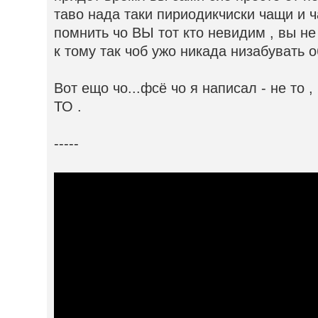
таво нада таки пириодикчиски чащи и 
помнить чо ВЫ тот кто невидим , вы не
к тому так чоб ужо никада низабувать о
Вот ещо чо...фсё чо я написал - не то ,
ТО .
-----