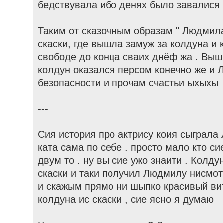
бедствувала ибо денях было завалися 
Таким от сказочным образам " Людмил
скаски, где вышла замуж за колдуна и 
свободе до конца сваих днёф жа . Вышл
колдун оказался персом конечно же и 
безопасности и прочам счастьи ыхыхы
---
Сия история про актрису коия сыграла
ката сама по себе . просто мало кто си
двум то . ну вы сие ужо знаити . Колд
скаски и таки получил Людмилу нисмот
и скажым прямо ни шыпко красивый вит
колдуна ис скаски , сие ясно я думаю