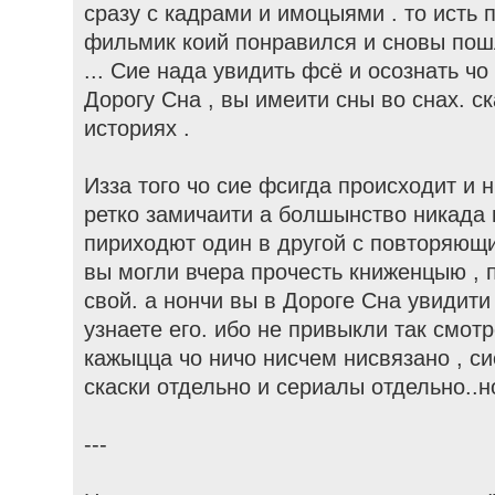
сразу с кадрами и имоцыями . то исть 
фильмик коий понравился и сновы пош
... Сие нада увидить фсё и осознать ч
Дорогу Сна , вы имеити сны во снах. ск
историях .
Изза того чо сие фсигда происходит и 
ретко замичаити а болшынство никада 
пириходют один в другой с повторяющи
вы могли вчера прочесть книженцыю , 
свой. а нончи вы в Дороге Сна увидит
узнаете его. ибо не привыкли так смотр
кажыцца чо ничо нисчем нисвязано , си
скаски отдельно и сериалы отдельно..н
---