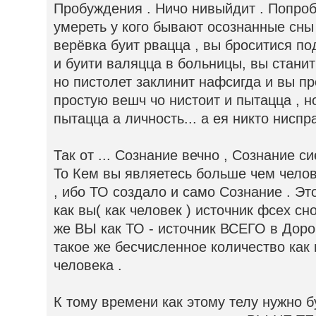
Пробуждения . Ничо нивыйдит . Попроб
умереть у кого бывают осознанные сны 
верёвка буит рвацца , вы броситися п
и буити валяцца в больницы, вы стани
но пистолет заклинит нафсигда и вы пр
простую вешч чо нистоит и пытацца , н
пытацца а личность... а ея никто ниспр
Так от ... Сознание вечно , Сознание с
То Кем вы являетесь больше чем чело
, ибо ТО создало и само Сознание . Это
как вы( как человек ) источник фсех сно
же ВЫ как ТО - источник ВСЕГО в Доро
такое же бесчисленное количество как 
человека .
К тому времени как этому телу нужно 