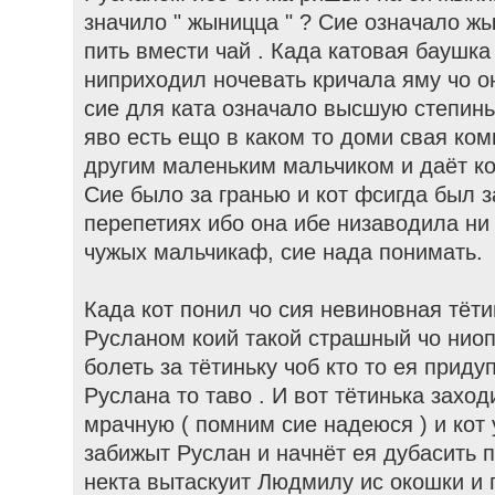
значило " жыницца " ? Сие означало жы
пить вмести чай . Када катовая баушка 
ниприходил ночевать кричала яму чо он
сие для ката означало высшую степинь
яво есть ещо в каком то доми свая комн
другим маленьким мальчиком и даёт ко
Сие было за гранью и кот фсигда был 
перепетиях ибо она ибе низаводила ни
чужых мальчикаф, сие нада понимать.
Када кот понил чо сия невиновная тёти
Русланом коий такой страшный чо ниоп
болеть за тётиньку чоб кто то ея приду
Руслана то таво . И вот тётинька захо
мрачную ( помним сие надеюся ) и кот 
забижыт Руслан и начнёт ея дубасить п
некта вытаскуит Людмилу ис окошки и 