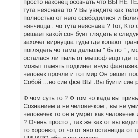
просто наконец осознать что ВЫ НЕ Т
тута неяснава то ? Вы увидите как тел
полностью от него освбодилися и боли
нянчицца , чо тута неяснава ? Тот, Кто
решает какой сон буит глядеть в след
захочет вирнуцца туды где копают тра
поглядеть чо тама дальшы " было " , м
осталася ли пыль от мышоф ещо где то 
можыт память подкинет иную фантазию 
человек прочли и тот мир Он решит пос
Собой ...но сие фсё ВЫ .Вы буити сие р
Ф чом суть то ? Ф том чо када вы прив
Сознанием а не человечком , вы не уми
человечек то он и умрёт как человечек 
? Очень просто , так же как от вы види
то хоронют, от чо от яво останицца от 