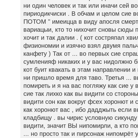
ни один человек и так или иначи сей в
пириодикчиски . В обчам и целом сие в
ПОТОМ " имеицца в виду апосля смерт
вариацыи, кто то нихочит сновы сюды п
хочит и так далии . ( кот состряпал 
физиономии и изячно взял двумя пал
канфету ) Так от ... во первых сие спр
сумленияф никаких и у вас нидолжно б
кот буит квакать в этам направлении и
ни пришло время для таво. Третья ...
помиреть и я на вас погляжу как сие у 
сие так лихко как вы видити со стороны
видити сон как вокруг фсех хоронют и
как хоронют вас , ибо дадджыть если в
кладбищу . вы чирис условную сикунду
видити, значит ВЫ нипомирли, а кто п
... но просто так и пирсонаж нипомрёт у