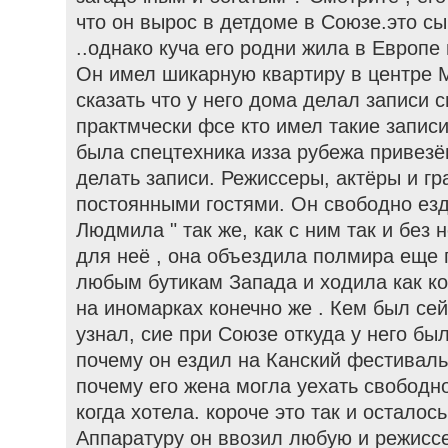
что он вырос в детдоме в Союзе.это с
..однако куча его родни жила в Европ
Он имел шикарную квартиру в центре М
сказать что у него дома делал записи 
практмчески фсе кто имел такие записи
была спецтехника изза рубежа привез
делать записи. Режиссеры, актёры и г
постоянными гостями. Он свободно езд
Людмила " так же, как с ним так и без 
для неё , она объездила полмира еще 
любым бутикам Запада и ходила как к
на иномарках конечно же . Кем был сей 
узнал, сие при Союзе откуда у него был
почему он ездил на Канский фестиваль
почему его жена могла уехать свободн
когда хотела. короче это так и осталось
Аппаратуру он ввозил любую и режисс