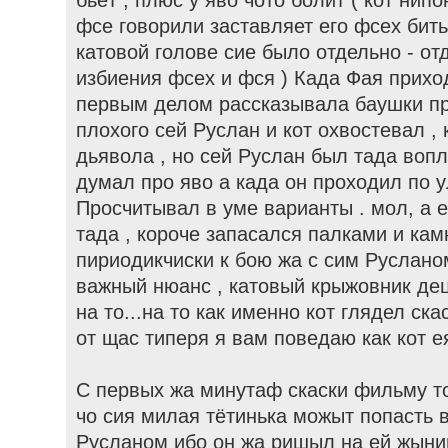
фсе говорили заставляет его фсех бить
катовой голове сие было отдельно - от
избиения фсех и фся ) Када Фая прихо
первым делом рассказывала баушки пр
плохого сей Руслан и кот охвостевал ,
дьявола , но сей Руслан был тада вопл
думал про яво а када он проходил по у
Просчитывал в уме варианты . мол, а 
тада , короче запасался палками и кам
пириодикчиски к бою жа с сим Русланом
важный нюанс , катовый крыжовник де
на то...на то как именно кот глядел ск
от щас типеря я вам поведаю как кот ея
С первых жа минутаф скаски фильму то
чо сия милая тётинька можыт попасть 
Русланом ибо он жа ришыл на ей жыниц