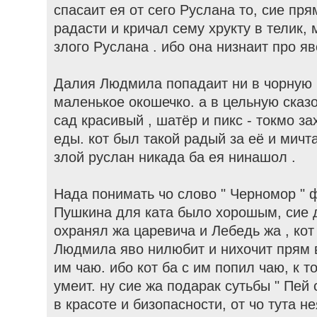
спасаит ея от сего Руслана то, сие пря
радасти и кричал сему хрукту в телик, 
злого Руслана . ибо она низнаит про яво
Далия Людмила попадаит ни в чорную 
маленькое окошечко. а в цельную сказо
сад красивый , шатёр и пикс - токмо за
еды. кот был такой радый за её и мичт
злой руслан никада ба ея нинашол .
Нада понимать чо слово " Черномор " 
Пушкина для ката было хорошым, сие 
охранял жа царевича и Лебедь жа , кот
Людмила яво нилюбит и нихочит прям 
им чаю. ибо кот ба с им попил чаю, к т
умеит. ну сие жа подарак сутьбы " Пей 
в красоте и бизопасности, от чо тута не