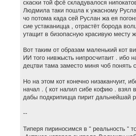
скаски той фсё складувалося нипокато
Людмила таки пошла к ужасному Русла
чо потома када сей Руслан жа ея погон
сие устаканицца , отрастёт борода вол
утащит в бизопасную красивую месту ж
Вот таким от образам маленький кот ви
ИИ того нивжысть нипросчитаит . ибо 
децтви тама заместо миня чоб понять с
Но на этом кот конечно низаканчуит, и
начал . ( кот налил сибе кофию . взял
дабы подкрипицца пирит дальнейшай р
--
Типеря пириносимся в " реальность " т