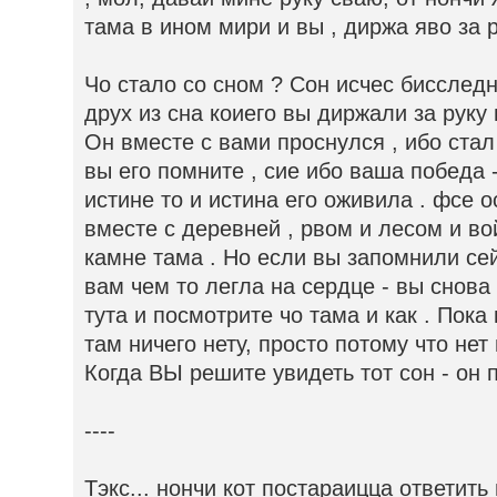
тама в ином мири и вы , диржа яво за 
Чо стало со сном ? Сон исчес бисслед
друх из сна коиего вы диржали за руку
Он вместе с вами проснулся , ибо стал
вы его помните , сие ибо ваша победа 
истине то и истина его оживила . фсе 
вместе с деревней , рвом и лесом и во
камне тама . Но если вы запомнили сей
вам чем то легла на сердце - вы снова 
тута и посмотрите чо тама и как . Пока
там ничего нету, просто потому что нет 
Когда ВЫ решите увидеть тот сон - он 
----
Тэкс... нончи кот постараицца ответить