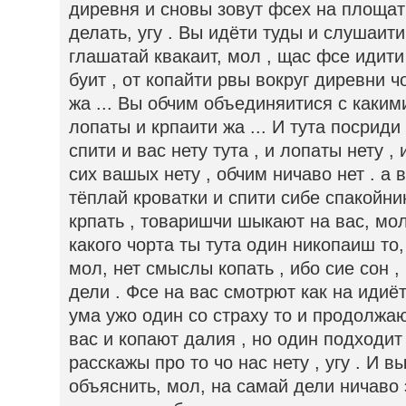
диревня и сновы зовут фсех на площа
делать, угу . Вы идёти туды и слушаит
глашатай квакаит, мол , щас фсе идити
буит , от копайти рвы вокруг диревни 
жа ... Вы обчим объединяитися с каким
лопаты и крпаити жа ... И тута посриди
спити и вас нету тута , и лопаты нету ,
сих вашых нету , обчим ничаво нет . а
тёплай кроватки и спити сибе спакойнин
крпать , товаришчи шыкают на вас, мол
какого чорта ты тута один никопаиш то,
мол, нет смыслы копать , ибо сие сон ,
дели . Фсе на вас смотрют как на идиё
ума ужо один со страху то и продолжаю
вас и копают далия , но один подходит
расскажы про то чо нас нету , угу . И 
объяснить, мол, на самай дели ничаво э