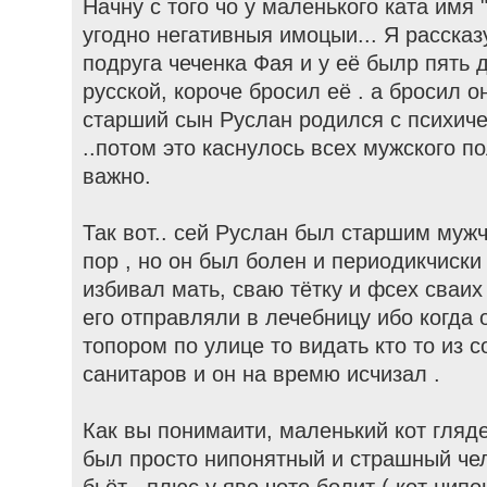
Начну с того чо у маленького ката имя 
угодно негативныя имоцыи... Я расска
подруга чеченка Фая и у её былр пять 
русской, короче бросил её . а бросил он
старший сын Руслан родился с психич
..потом это каснулось всех мужского по
важно.
Так вот.. сей Руслан был старшим мужч
пор , но он был болен и периодикчиски
избивал мать, сваю тётку и фсех сваих 
его отправляли в лечебницу ибо когда 
топором по улице то видать кто то из 
санитаров и он на времю исчизал .
Как вы понимаити, маленький кот гляде
был просто нипонятный и страшный чел
бьёт , плюс у яво чото болит ( кот нип