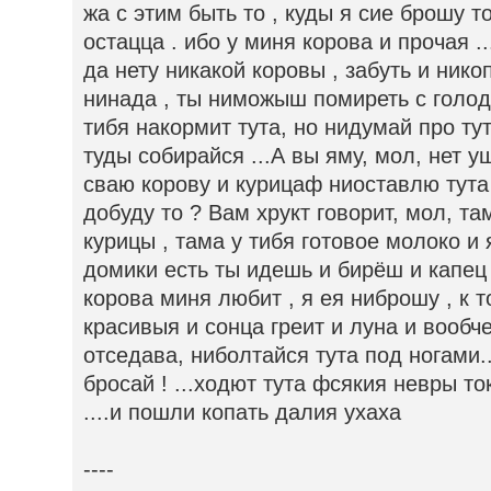
жа с этим быть то , куды я сие брошу т
остацца . ибо у миня корова и прочая ..
да нету никакой коровы , забуть и нико
нинада , ты ниможыш помиреть с голоду
тибя накормит тута, но нидумай про ту
туды собирайся ...А вы яму, мол, нет у
сваю корову и курицаф ниоставлю тута 
добуду то ? Вам хрукт говорит, мол, та
курицы , тама у тибя готовое молоко и
домики есть ты идешь и бирёш и капец .
корова миня любит , я ея ниброшу , к 
красивыя и сонца греит и луна и вообч
отседава, ниболтайся тута под ногами.
бросай ! ...ходют тута фсякия невры т
....и пошли копать далия ухаха
----