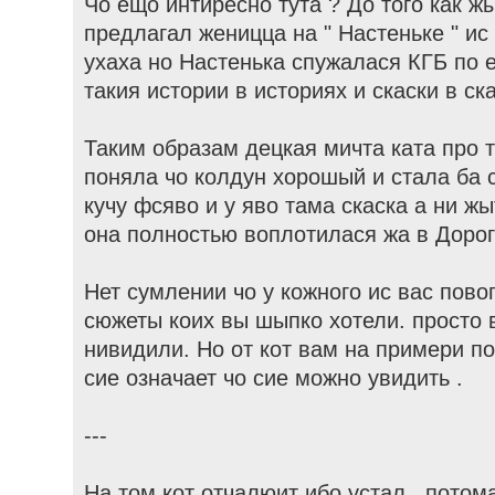
Чо ещо интиресно тута ? До того как 
предлагал женицца на " Настеньке " ис
ухаха но Настенька спужалася КГБ по е
такия истории в историях и скаски в ска
Таким образам децкая мичта ката про 
поняла чо колдун хорошый и стала ба 
кучу фсяво и у яво тама скаска а ни жы
она полностью воплотилася жа в Дорог
Нет сумлении чо у кожного ис вас пов
сюжеты коих вы шыпко хотели. просто 
нивидили. Но от кот вам на примери по
сие означает чо сие можно увидить .
---
На том кот отчалюит ибо устал...потом