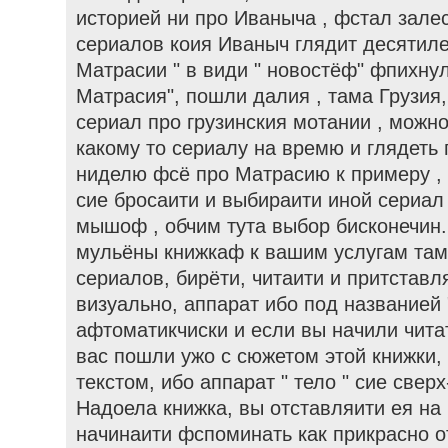
историей ни про Иваныча , фстал залес
сериалов коия Иваныч глядит десятиле
Матрасии " в види " новостёф" фпихну
Матрасия", пошли далия , тама Грузия
сериал про грузинския мотании , можн
какому то сериалу на времю и глядеть
ниделю фсё про Матрасию к примеру ,
сие бросаити и выбираити иной сериал
мышоф , обчим тута выбор бисконечин.
мульёны книжкаф к вашим услугам там
сериалов, бирёти, читаити и притстав
визуально, аппарат ибо под названией 
афтоматикчиски и если вы начили чита
вас пошли ужо с сюжетом этой книжки,
текстом, ибо аппарат " тело " сие свер
Надоела книжка, вы отставляити ея на 
начинаити фспоминать как прикрасно о