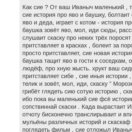
Как сие ? От ваш Иваныч маленький , т
сие история про яво и баушку, болтаит 
яво и деда, играет с котом - история пр
баушка зовёт яво, мол, иди сюды, расс
слушаит скаску про неких трёх поросят
притставляет в красках , болеит за пор
просто притставляет, сие новая истори
баушка тащит яво в гости к соседкам, 
людёф, про хную жысть. хрукт ваш сид
притставляет сибе , сие иныя истории
телик и зовёт, мол, иди, скаску " Моро
грибёт глядеть сию сотую историю , ска
ибо пока вы маленький сие фсё истори
сопствиннай скаски . Када вырастаит И
отчоту бисконечно транслирываит и впи
мульёны различных историй и скаскаф 
поглядеть фильм , сие отложыл Иваныч