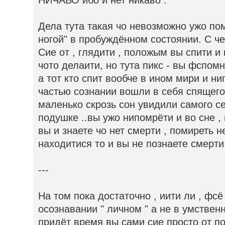
НИЧАВО ибо и нет никаво .
Дела тута такая чо невозможно ужо пом
ногой" в пробуждённом состоянии. С че
Сие от , глядити , положым вы спити и
чото делаити, но тута пикс - вы фспомн
а тот кто спит вообче в ином мири и н
частью сознании вошли в себя спящего
маленько скрозь сон увидили самого 
подушке ..вы ужо нипомрёти и во сне , 
вы и знаете чо нет смерти , помиреть 
находитися то и вы не познаете смерти
---
На том пока достаточно , иити ли , фсё
осознавании " личном " а не в умствен
придёт время вы сами сие просто от по