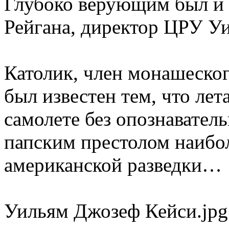
Глубоко верующим был и
Рейгана, директор ЦРУ У
Католик, член монашеског
был известен тем, что лет
самолете без опознаватель
папским престолом наиб
американской разведки…
Уильям Джозеф Кейси.jpg