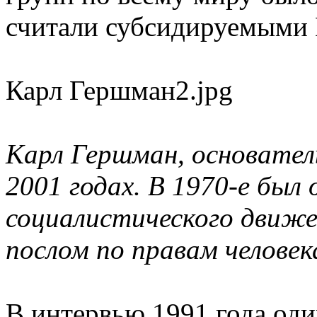
считали субсидируемыми
Карл Гершман2.jpg
Карл Гершман, основател
2001 годах. В 1970-е был 
социалистического движен
послом по правам челове
В интервью 1991 года од