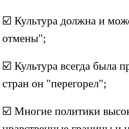
☑️ Культура должна и мож
отмены";
☑️ Культура всегда была п
стран он "перегорел";
☑️ Многие политики высок
нравственные границы и 