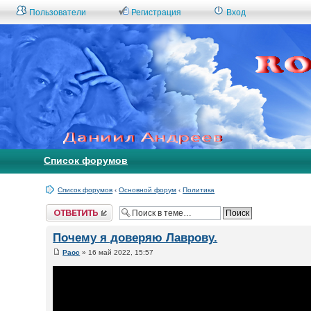
Пользователи
Регистрация
Вход
Список форумов
Список форумов
‹
Основной форум
‹
Политика
Ответить
Почему я доверяю Лаврову.
Раос
» 16 май 2022, 15:57