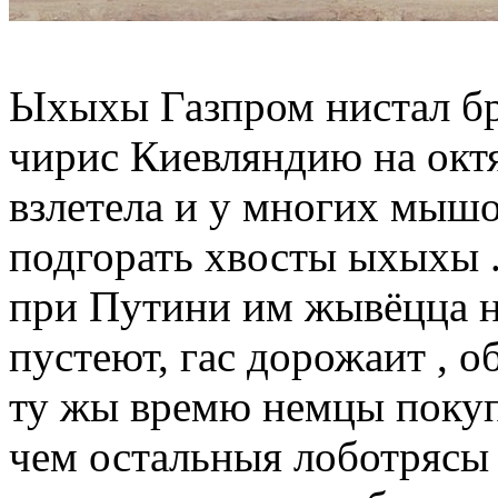
Ыхыхы Газпром нистал бр
чирис Киевляндию на октя
взлетела и у многих мы
подгорать хвосты ыхыхы 
при Путини им жывёцца н
пустеют, гас дорожаит ,
ту жы времю немцы покуп
чем остальныя лоботрясы 