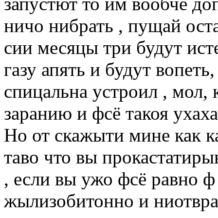
запустют то им вообче д
ничо нибрать , пущай ос
сии месяцы три будут ис
газу апять и будут вопеть
спицальна устроил , мол,
заранию и фсё такоя ухаха
Но от скажыти мине как ка
таво что вы прокастатиры
, если вы ужо фсё равно ф
жылизобитонно и ниотвр