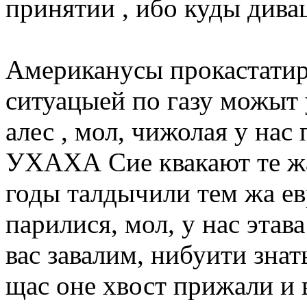
принятии , ибо куды дива
Американусы прокастатиры
ситуацыей по газу можыт 
алес , мол, чижолая у на
УХАХА Сие квакают те ж
годы талдычили тем жа ев
парилися, мол, у нас этав
вас завалим, нибуити зна
щас оне хвост прижали и