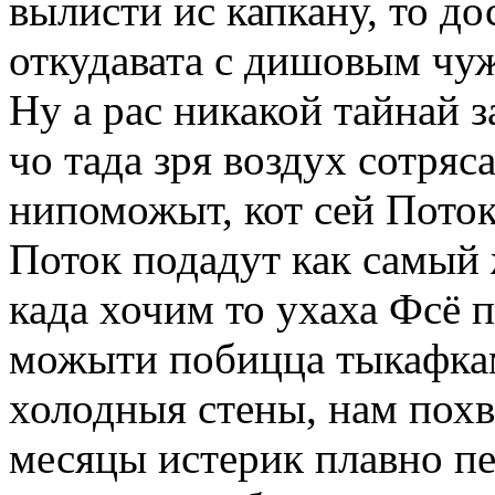
вылисти ис капкану, то д
откудавата с дишовым чу
Ну а рас никакой тайнай 
чо тада зря воздух сотря
нипоможыт, кот сей Поток
Поток подадут как самый
када хочим то ухаха Фсё п
можыти побицца тыкафкам
холодныя стены, нам похв
месяцы истерик плавно пе