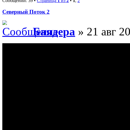
Сообщений: 39 •
Страница
1
из
2
•
1
,
2
Северный Поток 2
Баядера
» 21 авг 20