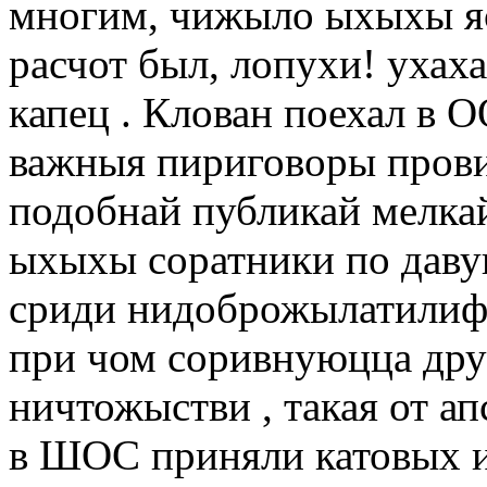
многим, чижыло ыхыхы ясн
расчот был, лопухи! ухах
капец . Клован поехал в 
важныя пириговоры прови
подобнай публикай мелкай
ыхыхы соратники по даву
сриди нидоброжылатилиф 
при чом соривнуюцца друг
ничтожыстви , такая от 
в ШОС приняли катовых и 