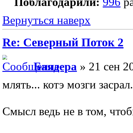
Поблагодарили:
996
ра
Вернуться наверх
Re: Северный Поток 2
Баядера
» 21 сен 2
млять... котэ мозги засрал.
Смысл ведь не в том, чтоб