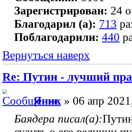
Зарегистрирован:
24 о
Благодарил (а):
713
ра
Поблагодарили:
440
ра
Вернуться наверх
Re: Путин - лучший пра
Яник
» 06 апр 2021
Баядера писал(а):
Путин
судить о его величии п