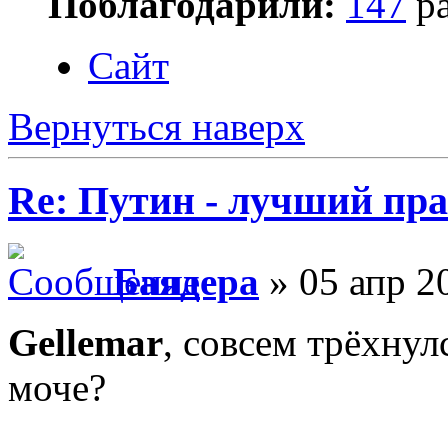
Поблагодарили:
147
ра
Сайт
Вернуться наверх
Re: Путин - лучший пра
Баядера
» 05 апр 2
Gellemar
, совсем трёхнул
моче?