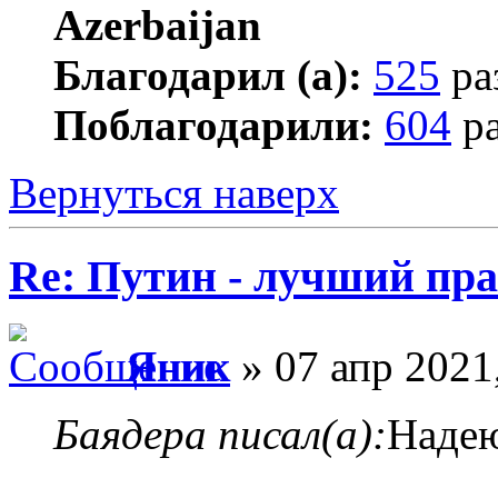
Благодарил (а):
525
ра
Поблагодарили:
604
ра
Вернуться наверх
Re: Путин - лучший пра
Яник
» 07 апр 2021
Баядера писал(а):
Надею