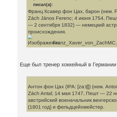
писал(а):
Франц Ксавер фон Цах, барон (нем. Fr
Zách János Ferenc; 4 июня 1754, Пеш
— 2 сентября 1832) — немецкий астр
происхождения.
Franz_Xaver_von_ZachMC.
Еще был тренер хоккейный в Германии
Антон фон Цах (IPA: [za:tʃ]) (нем. Anto
Zách Antal; 14 мая 1747, Пешт — 22 
австрийский военачальник венгерско
(1801 год) и фельдцейхмейстер.