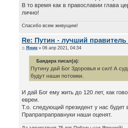
В то время как в православии глава це
лично!
Спасибо всем живущим!
Re: Путин - лучший правитель
Яник
» 06 апр 2021, 04:34
Баядера писал(а):
Путину дай Бог Здоровья и сил! А суд
будут наши потомки.
И дай Бог ему жить до 120 лет, как го
евреи.
Т.о. следующий президент у нас будет в
Прапрапраправнуки наши оценят.
Да здравствует 75 лет Победы над Японией!