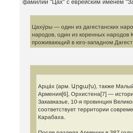
фамилии "Цах" с еврейским именем "За
Цаху́ры — один из дагестанских нар
народов, один из коренных народов 
проживающий в юго-западном Дагеста
Арца́х (арм. Արցախ), также Малый
Армения[6], Орхистена[7] — истор
Закавказье, 10-я провинция Велик
соответствует территории соврем
Карабаха.
После раздела Армении в 387 год