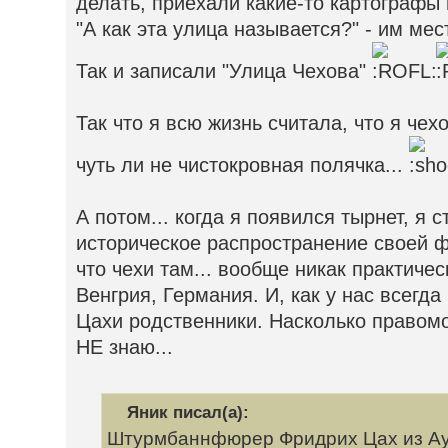
делать, приехали какие-то картографы
"А как эта улица называется?" - им мес
Так и записали "Улица Чехова"
Так что я всю жизнь считала, что я чех
чуть ли не чистокровная полячка...
А потом... когда я появился тырнет, я 
историческое распространение своей ф
что чехи там... вообще никак практиче
Венгрия, Германия. И, как у нас всегда
Цахи родственники. Насколько правомо
НЕ знаю...
Яник писал(а):
Штурмбаннфюрер Фридрих Цах из Ау