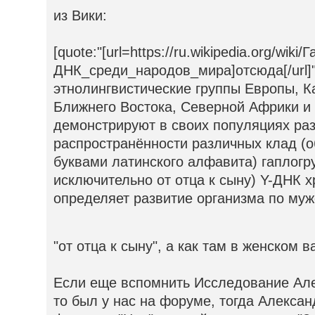
из Вики:
[quote:"[url=https://ru.wikipedia.org/wiki
ДНК_среди_народов_мира]отсюда[/url]
этнолингвистические группы Европы, К
Ближнего Востока, Северной Африки и
демонстрируют в своих популяциях ра
распространённости различных клад (
буквами латинского алфавита) гаплог
исключительно от отца к сыну) Y-ДНК 
определяет развитие организма по мужс
"от отца к сыну", а как там в женском в
Если еще вспомнить Исследование Але
то был у нас на форуме, тогда Алекса