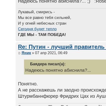
Надеюсь понятно абиснила?...
Лукавый, смирись -
Мы все равно тебя сильней,
И у огней небесных стран
Сегодня будет тепло
ГДЕ МЫ - ТАМ ПОБЕДА!
Re: Путин - лучший правитель
Яник
» 07 апр 2021, 06:49
Баядера писал(а):
Надеюсь понятно абиснила?...
Понятно.
А не расскажешь ли заодно происхож
Штурмбаннфюрер Фридрих Цах из Аушв