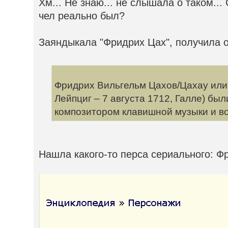
Хм... Не знаю... не слышала о таком..
чел реально был?
Заяндыкала "Фридрих Цах", получила о
Фридрих Вильгельм Цахов/Цахау или 
Лейпциг – 7 августа 1712, Галле) бы
композитором клавишной музыки и во
Нашла какого-то перса сериального: Ф