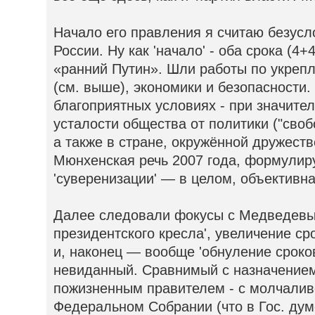
Начало его правления я считаю безус
России. Ну как 'начало' - оба срока (4+
«ранний Путин». Шли работы по укреп
(см. выше), экономики и безопасности.
благоприятных условиях - при значител
усталости общества от политики ("своб
а также в стране, окружённой дружест
Мюнхенская речь 2007 года, формули
'суверенизации' — в целом, объективна
Далее следовали фокусы с Медведевы
президентского кресла', увеличение сро
и, наконец — вообще 'обнуление сроко
невиданный. Сравнимый с назначением
пожизненным правителем - с молчаливо
Федеральном Собрании (что в Гос. дум