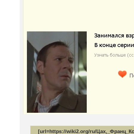
[url=https://wiki2.org/ru/Цах,_Франц_