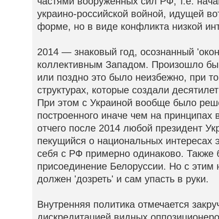
частями вооружённых сил РФ, т.е. нача
украино-российской войной, идущей вот
форме, но в виде конфликта низкой ин
2014 — знаковый год, осознанный 'око
коллективным Западом. Произошло бы
или поздно это было неизбежно, при т
структурах, которые создали десятилет
При этом с Украиной вообще было реше
построенного иначе чем на принципах 
отчего после 2014 любой президент Ук
пекущийся о национальных интересах э
себя с РФ примерно одинаково. Также 
присоединение Белоруссии. Но с этим 
должен 'дозреть' и сам упасть в руки.
Внутренняя политика отмечается закру
дискредитацией видных оппозиционеров