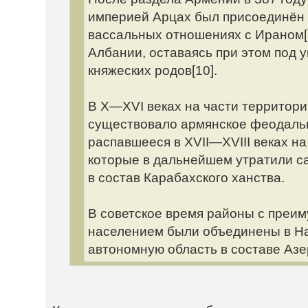
империей Арцах был присоединён 
вассальных отношениях с Ираном[8]
Албании, оставаясь при этом под 
княжеских родов[10].
В X—XVI веках на части территор
существовало армянское феодальн
распавшееся в XVII—XVIII веках н
которые в дальнейшем утратили с
в состав Карабахского ханства.
В советское время районы с преи
населением были объединены в Н
автономную область в составе Аз