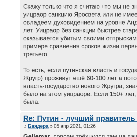
Скажу только что я считаю что мы не 
уицраор санкцию Яросвета или не имее
овладеем духовидением на уровне Анд
лет. Уицраор без санкции быстрее стар
оказывается убитым своими отпрысками
примере сравнения сроков жизни перв
третьего.
То есть, если путинская власть и госуд
Жругр) проживут ещё 60-100 лет а пот
власть-государство нового Жругра, зна
было на этом уицраоре. Если 150+ лет,
была.
Re: Путин - лучший правитель
Баядера
» 05 апр 2021, 01:26
Gellemar
, совсем трёхнулся там на ва