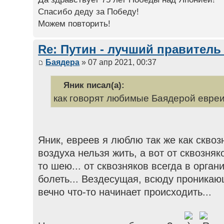
Спасибо деду за Победу!
Можем повторить!
Re: Путин - лучший правитель
Баядера
» 07 апр 2021, 00:37
Яник писал(а):
как говорят любимые Баядерой евреи
Яник, евреев я люблю так же как сквозн
воздуха нельзя жить, а вот от сквозняко
то шею... от сквозняков всегда в орган
болеть... Вездесущая, всюду проникаю
вечно что-то начинает происходить...