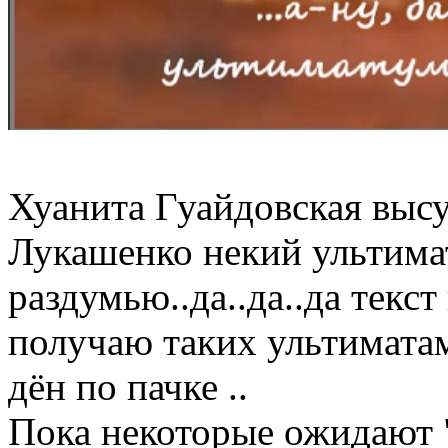
Хуанита Гуайдовская высу
Лукашенко некий ультимат
раздумью..да..да..да текст
получаю таких ультимата
дён по пачке ..
Пока некоторые ожидают "