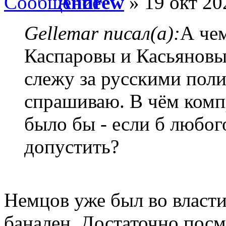
Andrew
» 19 окт 20
Gellemar писал(а):
А че
Каспаровы и Касьяновы
слежу за русскими пол
спрашиваю. В чём компр
было бы - если б любого
допустить?
Немцов уже был во власти
банален. Достаточно посм