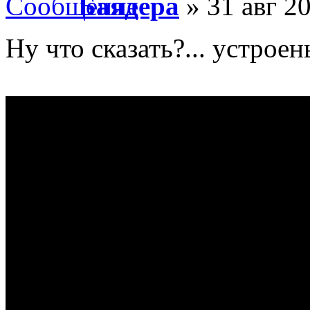
Баядера
» 31 авг 20
Ну что сказать?... устроен