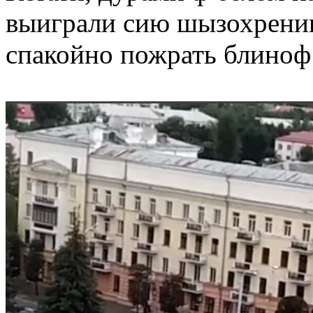
выиграли сию шызохрени
спакойно пожрать блиноф