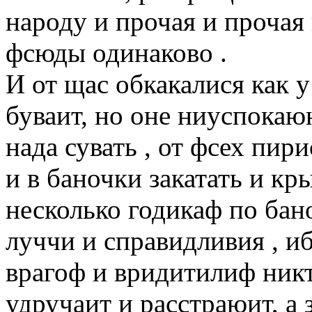
народу и прочая и прочая 
фсюды одинаково .
И от щас обкакалися как у
буваит, но оне ниуспокаю
нада сувать , от фсех пир
и в баночки закатать и к
несколько годикаф по бано
луччи и справидливия , и
врагоф и вридитилиф никт
удручаит и расстраюит, а 