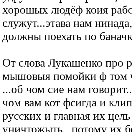
хорошых людёф коия рабо
служут...этава нам нинад
должны поехать по баначка
От слова Лукашенко про р
мышовыя помойки ф том 
...об чом сие нам говорит.
чом вам кот фсигда и кли
русских и главная их цель
уничтожыть , потому их б