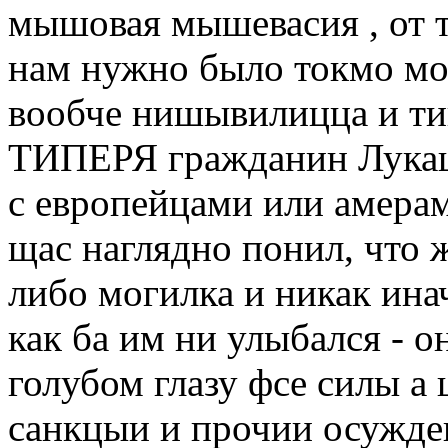
мышовая мышевасия , от т
нам нужно было токмо мо
вообче нишывилицца и тип
ТИПЕРЯ гражданин Лукаше
с европейцами или амерам
щас наглядно понил, что 
либо могилка и никак ина
как ба им ни улыбался - о
голубом глазу фсе силы а
санкцыи и прочии осуж