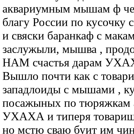
аквариумным мышам ф чес
благу России по кусочку 
и свяски баранкаф с макам.
заслужыли, мышва , продо
НАМ счастья дарам УХАХА
Вышло почти как с товар
западлоиды с мышами , к
посажыных по тюряжкам
УХАХА и типеря товариш
но мстю сваю буит им чин