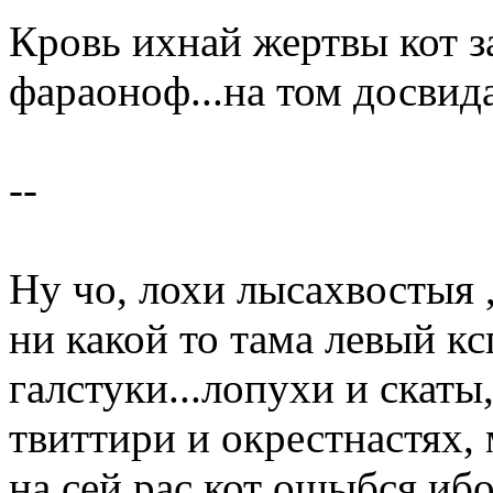
Кровь ихнай жертвы кот 
фараоноф...на том досвида
--
Ну чо, лохи лысахвостыя ,
ни какой то тама левый кс
галстуки...лопухи и скат
твиттири и окрестнастях,
на сей рас кот ошыбся иб