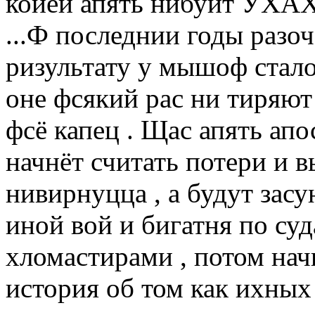
коией апять нибуит УХА
...Ф последнии годы разо
ризультату у мышоф стал
оне фсякий рас ни тиряю
фсё капец . Щас апять ап
начнёт считать потери и 
нивирнуцца , а будут зас
иной вой и бигатня по суд
хломастирами , потом на
история об том как ихны