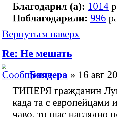
Благодарил (а):
1014
р
Поблагодарили:
996
ра
Вернуться наверх
Re: Не мешать
Баядера
» 16 авг 20
ТИПЕРЯ гражданин Лука
када та с европейцами 
чаво, то щас наглядно п