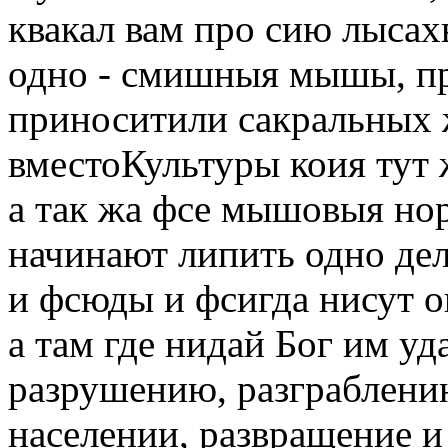
квакал вам про сию лысах
одно - смишныя мышы, пр
приноситили сакральных 
вместоКультуры коия тут 
а так жа фсе мышовыя но
начинают липить одно дел
и фсюды и фсигда нисут 
а там где нидай Бог им уд
разрушению, разграблени
населении, развращение 