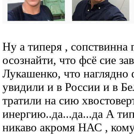
Ну а типеря , сопствинна 
осознайти, что фсё сие з
Лукашенко, что наглядно ф
увидили и в России и в Бе
тратили на сию хвостовер
инергию..да...да...да А ти
никаво акромя НАС , кому 