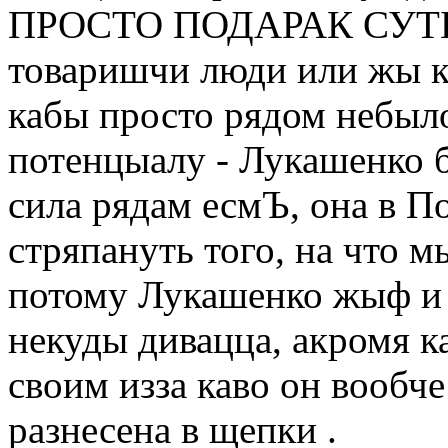
ПРОСТО ПОДАРАК СУТЬБЫ
товаришчи люди или жы ка
кабы просто рядом небыло
потенцыалу - Лукашенко б
сила рядам есмЪ, она в По
стряпануть того, на что 
потому Лукашенко жыф и 
некуды дивацца, акромя к
своим изза каво он вообч
разнесена в щепки .