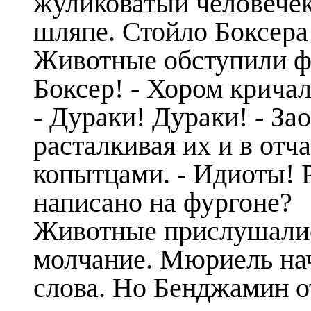
жуликоватый человечек
шляпе. Стойло Боксера
Животные обступили фу
Боксер! - Хором кричал
- Дураки! Дураки! - З
расталкивая их и в от
копытцами. - Идиоты! Р
написано на фургоне?
Животные прислушались
молчание. Мюриель нач
слова. Но Бенджамин о