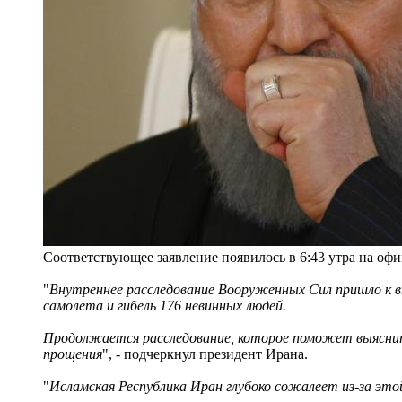
Соответствующее заявление появилось в 6:43 утра на офи
"
Внутреннее расследование Вооруженных Сил пришло к вы
самолета и гибель 176 невинных людей.
Продолжается расследование, которое поможет выяснит
прощения
", - подчеркнул президент Ирана.
"
Исламская Республика Иран глубоко сожалеет из-за это