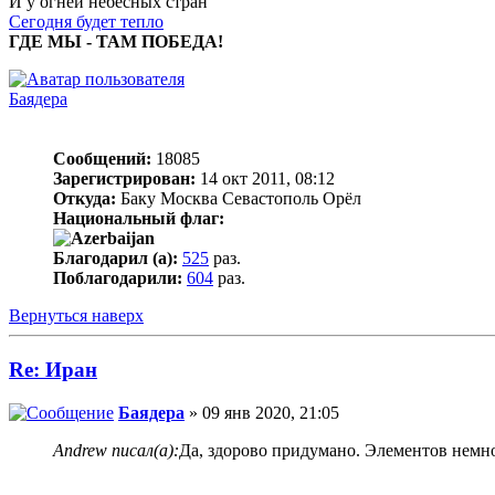
И у огней небесных стран
Сегодня будет тепло
ГДЕ МЫ - ТАМ ПОБЕДА!
Баядера
Сообщений:
18085
Зарегистрирован:
14 окт 2011, 08:12
Откуда:
Баку Москва Севастополь Орёл
Национальный флаг:
Благодарил (а):
525
раз.
Поблагодарили:
604
раз.
Вернуться наверх
Re: Иран
Баядера
» 09 янв 2020, 21:05
Andrew писал(а):
Да, здорово придумано. Элементов немно