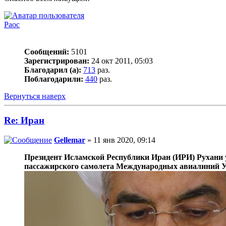
Раос
Сообщений:
5101
Зарегистрирован:
24 окт 2011, 05:03
Благодарил (а):
713
раз.
Поблагодарили:
440
раз.
Вернуться наверх
Re: Иран
Gellemar
» 11 янв 2020, 09:14
Президент Исламской Республики Иран (ИРИ) Рухани ут
пассажирского самолета Международных авиалиний Ук