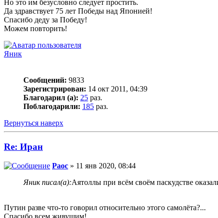
Но это им безусловно следует простить.
Да здравствует 75 лет Победы над Японией!
Спасибо деду за Победу!
Можем повторить!
Яник
Сообщений:
9833
Зарегистрирован:
14 окт 2011, 04:39
Благодарил (а):
25
раз.
Поблагодарили:
185
раз.
Вернуться наверх
Re: Иран
Раос
» 11 янв 2020, 08:44
Яник писал(а):
Аятоллы при всём своём паскудстве оказал
Путин разве что-то говорил относительно этого самолёта?...
Спасибо всем живущим!