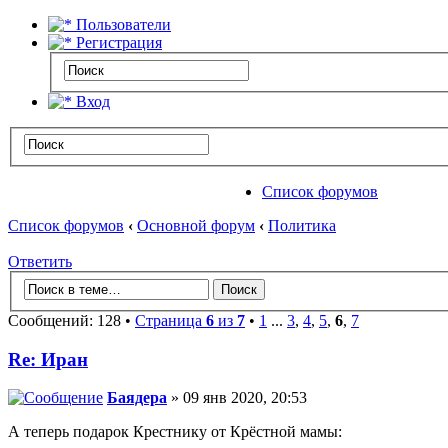
Пользователи
Регистрация
Вход
Список форумов
Список форумов
‹
Основной форум
‹
Политика
Ответить
Сообщений: 128 •
Страница
6
из
7
•
1
...
3
,
4
,
5
,
6
,
7
Re: Иран
Баядера
» 09 янв 2020, 20:53
А теперь подарок Крестнику от Крёстной мамы: