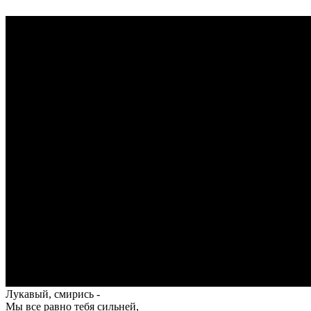
Лукавый, смирись -
Мы все равно тебя сильней,