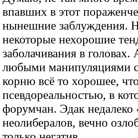
впавших в этот пораженче
нынешние заблуждения. Н
некоторые нехорошие тен
заболачивания в головах.
любыми манипуляциями св
корню всё то хорошее, что
псевдореальностью, в кот
форумчан. Эдак недалеко 
неолибералов, вечно озло
только негатив.