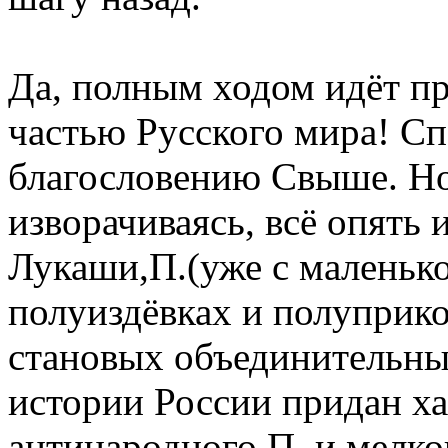
Да, полным ходом идёт п
частью Русского мира! С
благословению Свыше. Но 
изворачиваясь, всё опять 
Лукаши,П.(уже с маленько
полуиздёвках и полуприко
становых объединительны
истории России придан ха
антинародного П. и мелко