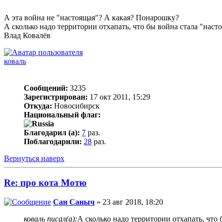
А эта война не "настоящая"? А какая? Понарошку?
А сколько надо территории отхапать, что бы война стала "наст
Влад Ковалёв
коваль
Сообщений:
3235
Зарегистрирован:
17 окт 2011, 15:29
Откуда:
Новосибирск
Национальный флаг:
Благодарил (а):
7
раз.
Поблагодарили:
28
раз.
Вернуться наверх
Re: про кота Мотю
Сан Саныч
» 23 авг 2018, 18:20
коваль писал(а):
А сколько надо территории отхапать, что 