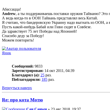
Абассацца!
Andrew
, а ты поддерживаешь поставки оружия Тайваню? Это 
А ведь когда-то в ООН Тайвань представлял весь Китай.
Я считаю, что бандеровскую Украину надо выгнать из ООН, а в
Пусть какой-нибудь Бабай или Гиви сидят в Совбезе.
Да здравствует 75 лет Победы над Японией!
Спасибо деду за Победу!
Можем повторить!
Яник
Сообщений:
9833
Зарегистрирован:
14 окт 2011, 04:39
Благодарил (а):
25
раз.
Поблагодарили:
185
раз.
Вернуться наверх
Re: про кота Мотю
Сан Саныч
» 23 авг 2018, 19:37