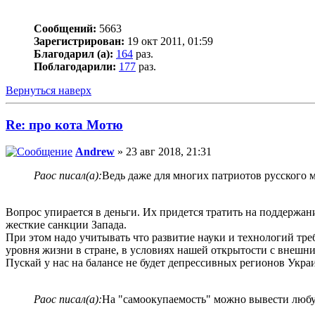
Сообщений:
5663
Зарегистрирован:
19 окт 2011, 01:59
Благодарил (а):
164
раз.
Поблагодарили:
177
раз.
Вернуться наверх
Re: про кота Мотю
Andrew
» 23 авг 2018, 21:31
Раос писал(а):
Ведь даже для многих патриотов русского 
Вопрос упирается в деньги. Их придется тратить на поддержан
жесткие санкции Запада.
При этом надо учитывать что развитие науки и технологий треб
уровня жизни в стране, в условиях нашей открытости с в
Пускай у нас на балансе не будет депрессивных регионов Украи
Раос писал(а):
На "самоокупаемость" можно вывести любу