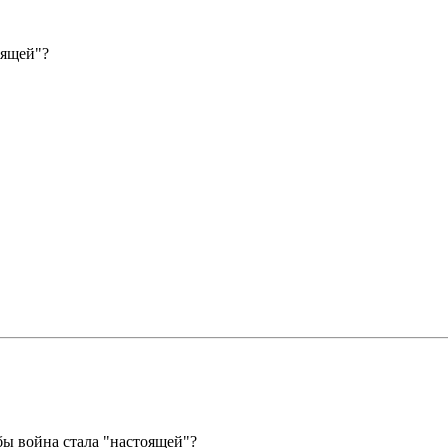
оящей"?
бы война стала "настоящей"?