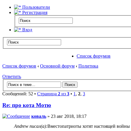
Пользователи
Регистрация
Вход
Список форумов
Список форумов
‹
Основной форум
‹
Политика
Ответить
Сообщений: 52 •
Страница
2
из
3
•
1
,
2
,
3
Re: про кота Мотю
коваль
» 23 авг 2018, 18:17
Andrew писал(а):
Вместопатриоты хотят настоящей войны 