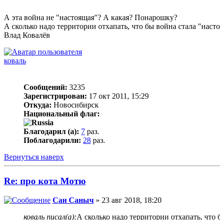
А эта война не "настоящая"? А какая? Понарошку?
А сколько надо территории отхапать, что бы война стала "наст
Влад Ковалёв
коваль
Сообщений:
3235
Зарегистрирован:
17 окт 2011, 15:29
Откуда:
Новосибирск
Национальный флаг:
Благодарил (а):
7
раз.
Поблагодарили:
28
раз.
Вернуться наверх
Re: про кота Мотю
Сан Саныч
» 23 авг 2018, 18:20
коваль писал(а):
А сколько надо территории отхапать, что 