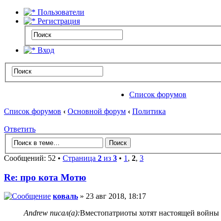
Пользователи
Регистрация
Вход
Список форумов
Список форумов
‹
Основной форум
‹
Политика
Ответить
Сообщений: 52 •
Страница
2
из
3
•
1
,
2
,
3
Re: про кота Мотю
коваль
» 23 авг 2018, 18:17
Andrew писал(а):
Вместопатриоты хотят настоящей войны 