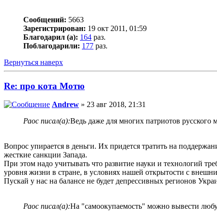
Сообщений:
5663
Зарегистрирован:
19 окт 2011, 01:59
Благодарил (а):
164
раз.
Поблагодарили:
177
раз.
Вернуться наверх
Re: про кота Мотю
Andrew
» 23 авг 2018, 21:31
Раос писал(а):
Ведь даже для многих патриотов русского 
Вопрос упирается в деньги. Их придется тратить на поддержан
жесткие санкции Запада.
При этом надо учитывать что развитие науки и технологий треб
уровня жизни в стране, в условиях нашей открытости с в
Пускай у нас на балансе не будет депрессивных регионов Украи
Раос писал(а):
На "самоокупаемость" можно вывести любу