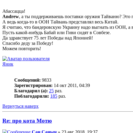
Абассацца!
Andrew
, а ты поддерживаешь поставки оружия Тайваню? Это 
А ведь когда-то в ООН Тайвань представлял весь Китай.
Я считаю, что бандеровскую Украину надо выгнать из ООН, а в
Пусть какой-нибудь Бабай или Гиви сидят в Совбезе.
Да здравствует 75 лет Победы над Японией!
Спасибо деду за Победу!
Можем повторить!
Яник
Сообщений:
9833
Зарегистрирован:
14 окт 2011, 04:39
Благодарил (а):
25
раз.
Поблагодарили:
185
раз.
Вернуться наверх
Re: про кота Мотю
Сан Саныч
» 23 авг 2018, 19:37