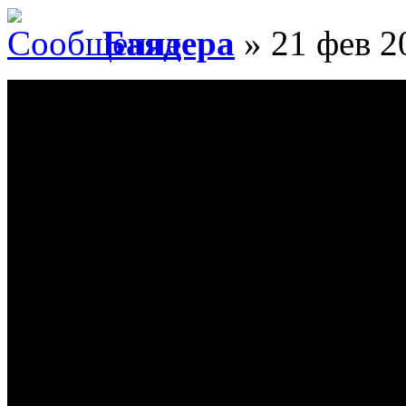
Баядера
» 21 фев 2