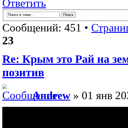
Ответить
Сообщений: 451 •
Страни
23
Re: Крым это Рай на зем
позитив
Andrew
» 01 янв 20