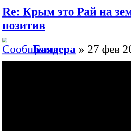
Re: Крым это Рай на зем
позитив
Баядера
» 27 фев 2