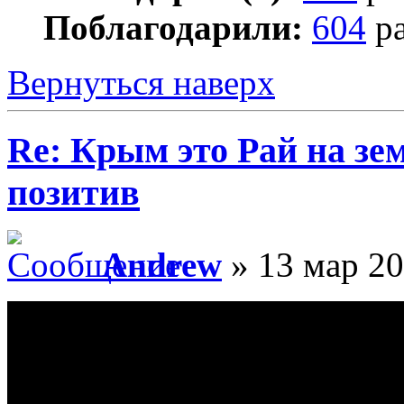
Поблагодарили:
604
ра
Вернуться наверх
Re: Крым это Рай на зем
позитив
Andrew
» 13 мар 20