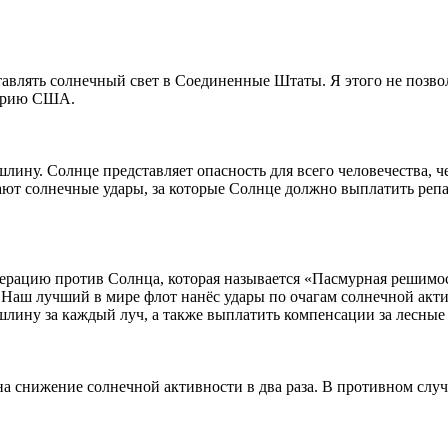
влять солнечный свет в Соединенные Штаты. Я этого не позво
торию США.
лину. Солнце представляет опасность для всего человечества, ч
ют солнечные удары, за которые Солнце должно выплатить репар
ацию против Солнца, которая называется «Пасмурная решимос
 Наш лучший в мире флот нанёс удары по очагам солнечной акти
шлину за каждый луч, а также выплатить компенсации за лесные
на снижение солнечной активности в два раза. В противном слу