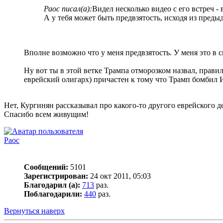
Раос писал(а):
Видел несколько видео с его встреч 
А у тебя может быть предвзятость, исходя из пред
Вполне возможно что у меня предвзятость. У меня это в 
Ну вот ты в этой ветке Трампа отморозком назвал, прав
еврейский олигарх) причастен к тому что Трамп бомбил 
Нет, Кургинян рассказывал про какого-то другого еврейского 
Спасибо всем живущим!
Раос
Сообщений:
5101
Зарегистрирован:
24 окт 2011, 05:03
Благодарил (а):
713
раз.
Поблагодарили:
440
раз.
Вернуться наверх