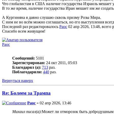
Что глобалистам в США наличие государства Израиль мешает 
В то же время, наличие государства Иран мешает им же создат
А Кургиняна я давно слушаю сквозь призму Розы Мира.
С ним не во всём можно соглашаться, но его выступления всег
Последний раз редактировалось
Раос
02 апр 2026, 13:48, всего 
Спасибо всем живущим!
Раос
Сообщений:
5101
Зарегистрирован:
24 окт 2011, 05:03
Благодарил (а):
713
раз.
Поблагодарили:
440
раз.
Вернуться наверх
Re: Болеем за Трампа
Раос
» 02 апр 2026, 13:46
Михаил писал(а):
Может ли отморозок быть добродушным я