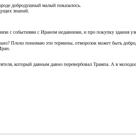
- вроде добродушный малый показалось.
ыдущих знаний.
связи с событиями с Ираном недавними, и про покупку здания узн
ильно? Плохо понимаю эти термины, отморозок может быть добро
Иран.
деятеля, который давным давно перевербовал Трампа. А в молод