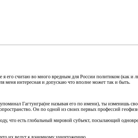
е я его считаю во много вредным для России политиком (как и 
я меня интересная и допускаю что вполне может так и быть.
ях упоминал Гагтунгра(не называя его по имени), ты изменишь с
фопространство. Он по одной из своих первых профессий геофиз
воду, что есть глобальный мировой субъект, посылающий одновр
 что их ведут к взаимному уничтожению.