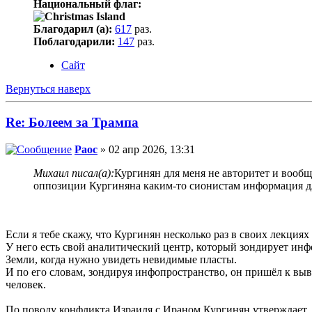
Национальный флаг:
Благодарил (а):
617
раз.
Поблагодарили:
147
раз.
Сайт
Вернуться наверх
Re: Болеем за Трампа
Раос
» 02 апр 2026, 13:31
Михаил писал(а):
Кургинян для меня не авторитет и вообщ
оппозиции Кургиняна каким-то сионистам информация дл
Если я тебе скажу, что Кургинян несколько раз в своих лекци
У него есть свой аналитический центр, который зондирует ин
Земли, когда нужно увидеть невидимые пласты.
И по его словам, зондируя инфопространство, он пришёл к вы
человек.
По поводу конфликта Израиля с Ираном Кургинян утверждает,