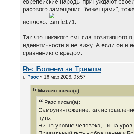
еврепейские народы принуждают своей
расового замещения "беженцами", тоже
неплохо.
Так что никакого смысла позитивного в
идеинтичности я не вижу. А если он и е
сравнению с вредом.
Re: Болеем за Трампа
Раос
» 18 мар 2026, 05:57
Михаил писал(а):
Раос писал(а):
Самоуничтожение, как исправлени
путь.
Ни на уровне человека, ни на уров
Правильный путь - обращение к Богу