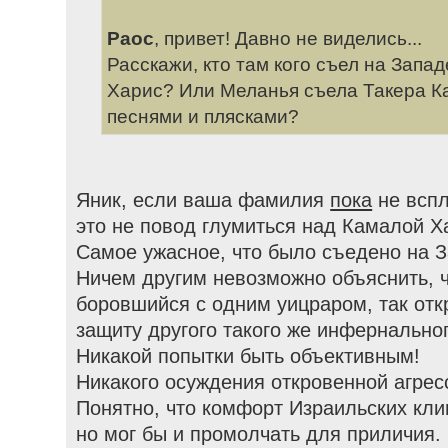
Раос
, привет! Давно не виделись...
Расскажи, кто там кого съел на Запа
Харис? Или Меланья съела Такера К
песнями и плясками?
Яник, если ваша фамилия
пока
не вспл
это не повод глумиться над Камалой Х
Самое ужасное, что было съедено на За
Ничем другим невозможно объяснить, ч
боровшийся с одним уицраром, так отк
защиту другого такого же инфернально
Никакой попытки быть объективным!
Никакого осуждения откровенной агрес
Понятно, что комфорт Израильских кли
но мог бы и промолчать для приличия.