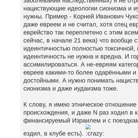
заболеваний наследственных) я не отр
нациствующие идеологии сионизма и иу
нужны. Пример - Корней Иванович Чуко
даже евреем и не считал, хотя отец ев
еврейство так переплетено с этим все
сейчас, в начале 21 века) что вообще 
идеинтичностью полностью токсичной, 
идеинтичность не нужна и вредна. И г
ассимилироваться. А не-евряям катего
евреев какими-то более одарёнными и 
достойными. А нужно понимать нацис
сионизма и даже иудаизма тоже.
К слову, я имею этническое отношение
происхождения, и даже N раз ходил в 
финансируемый Израилем и с поездкам
ездил, в клубе есть).