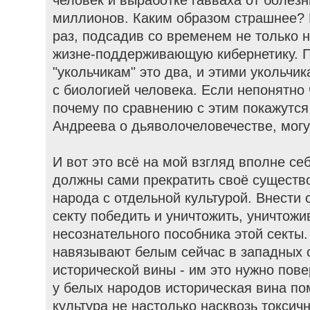
человек и выработке гавваха от болезн
миллионов. Каким образом страшнее? 
раз, подсадив со временем не только 
жизне-поддерживающую кибернетику. П
"укольчикам" это два, и этими укольчик
с биологией человека. Если непонятно ч
почему по сравнению с этим покажутс
Андреева о дьяволочеловечестве, могу
И вот это всё на мой взгляд вполне се
должны сами прекратить своё существо
народа с отдельной культурой. Внести с
секту победить и уничтожить, уничтожи
несознательного пособника этой секты. 
навязывают белым сейчас в западных с
исторической вины - им это нужно пове
у белых народов историческая вина п
культура не настолько насквозь токсич