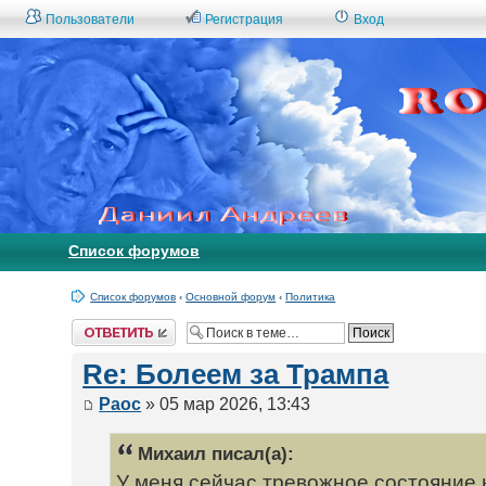
Пользователи
Регистрация
Вход
Список форумов
Список форумов
‹
Основной форум
‹
Политика
Ответить
Re: Болеем за Трампа
Раос
» 05 мар 2026, 13:43
Михаил писал(а):
У меня сейчас тревожное состояние 