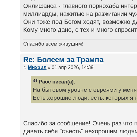
Онлифанса - главного порнохаба интер
миллиарды, нажитые на разжигании чу
Они тоже под Богом ходят, возможно д
Кому много дано, с тех и много спросит
Спасибо всем живущим!
Re: Болеем за Трампа
Михаил
» 01 апр 2026, 14:39
Раос писал(а):
На бытовом уровне с евреями у мен
Есть хорошие люди, есть, которых я 
Спасибо за сообщение! Очень раз что п
давать себя "съесть" нехорошим людям