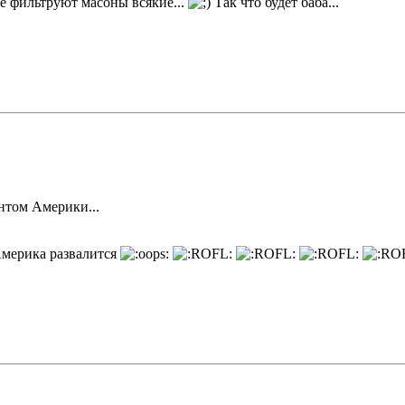
же фильтруют масоны всякие...
Так что будет баба...
нтом Америки...
Америка развалится