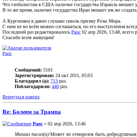
Что глобалистам в США наличие государства Израиль мешает 
В то же время, наличие государства Иран мешает им же создат
А Кургиняна я давно слушаю сквозь призму Розы Мира.
С ним не во всём можно соглашаться, но его выступления всег
Последний раз редактировалось
Раос
02 апр 2026, 13:48, всего 
Спасибо всем живущим!
Раос
Сообщений:
5101
Зарегистрирован:
24 окт 2011, 05:03
Благодарил (а):
713
раз.
Поблагодарили:
440
раз.
Вернуться наверх
Re: Болеем за Трампа
Раос
» 02 апр 2026, 13:46
Михаил писал(а):
Может ли отморозок быть добродушным я