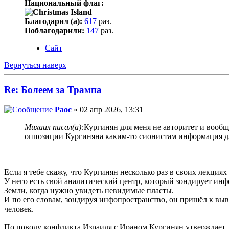
Национальный флаг:
Благодарил (а):
617
раз.
Поблагодарили:
147
раз.
Сайт
Вернуться наверх
Re: Болеем за Трампа
Раос
» 02 апр 2026, 13:31
Михаил писал(а):
Кургинян для меня не авторитет и вообщ
оппозиции Кургиняна каким-то сионистам информация дл
Если я тебе скажу, что Кургинян несколько раз в своих лекци
У него есть свой аналитический центр, который зондирует ин
Земли, когда нужно увидеть невидимые пласты.
И по его словам, зондируя инфопространство, он пришёл к вы
человек.
По поводу конфликта Израиля с Ираном Кургинян утверждает,