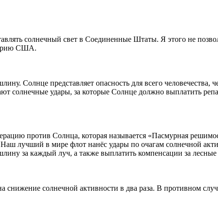
влять солнечный свет в Соединенные Штаты. Я этого не позво
торию США.
лину. Солнце представляет опасность для всего человечества, ч
ют солнечные удары, за которые Солнце должно выплатить репар
ацию против Солнца, которая называется «Пасмурная решимос
 Наш лучший в мире флот нанёс удары по очагам солнечной акти
шлину за каждый луч, а также выплатить компенсации за лесные
на снижение солнечной активности в два раза. В противном слу