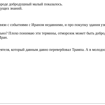
- вроде добродушный малый показалось.
ыдущих знаний.
связи с событиями с Ираном недавними, и про покупку здания узн
ильно? Плохо понимаю эти термины, отморозок может быть добро
Иран.
деятеля, который давным давно перевербовал Трампа. А в молод