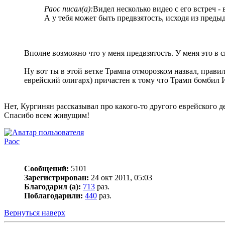
Раос писал(а):
Видел несколько видео с его встреч 
А у тебя может быть предвзятость, исходя из пред
Вполне возможно что у меня предвзятость. У меня это в 
Ну вот ты в этой ветке Трампа отморозком назвал, прав
еврейский олигарх) причастен к тому что Трамп бомбил 
Нет, Кургинян рассказывал про какого-то другого еврейского 
Спасибо всем живущим!
Раос
Сообщений:
5101
Зарегистрирован:
24 окт 2011, 05:03
Благодарил (а):
713
раз.
Поблагодарили:
440
раз.
Вернуться наверх