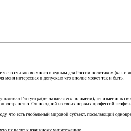
е я его считаю во много вредным для России политиком (как и 
я меня интересная и допускаю что вполне может так и быть.
ях упоминал Гагтунгра(не называя его по имени), ты изменишь с
фопространство. Он по одной из своих первых профессий геофиз
воду, что есть глобальный мировой субъект, посылающий одновр
 что их ведут к взаимному уничтожению.