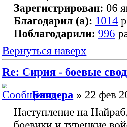
Зарегистрирован:
06 я
Благодарил (а):
1014
р
Поблагодарили:
996
ра
Вернуться наверх
Re: Сирия - боевые сво
Баядера
» 22 фев 2
Наступление на Найраб,
боевики и турецкие вой