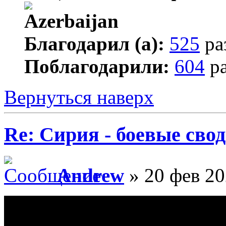
Благодарил (а):
525
ра
Поблагодарили:
604
ра
Вернуться наверх
Re: Сирия - боевые сво
Andrew
» 20 фев 20