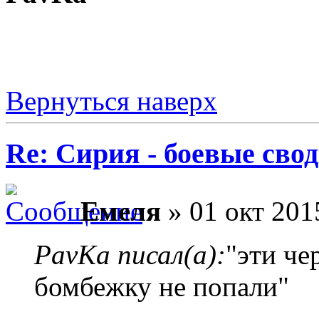
Вернуться наверх
Re: Сирия - боевые сво
Емеля
» 01 окт 201
PavKa писал(а):
"эти че
бомбежку не попали"