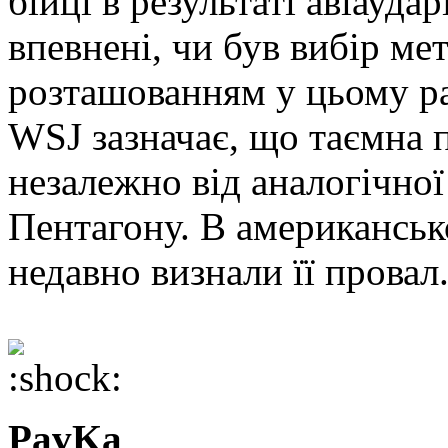
бійці в результаті авіауда
впевнені, чи був вибір м
розташованням у цьому ра
WSJ зазначає, що таємна 
незалежно від аналогічно
Пентагону. В американськ
недавно визнали її провал
PavKa