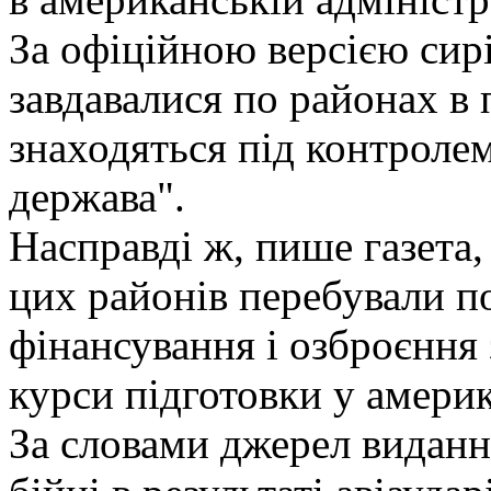
За офіційною версією сирі
завдавалися по районах в 
знаходяться під контроле
держава".
Насправді ж, пише газета
цих районів перебували п
фінансування і озброєння
курси підготовки у америк
За словами джерел видання