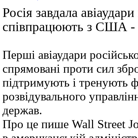
Росія завдала авіаудар
співпрацюють з США -
Перші авіаудари російської
спрямовані проти сил збро
підтримують і тренують ф
розвідувального управлін
держав.
Про це пише Wall Street J
в американській адміністр