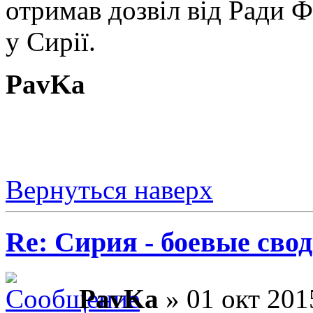
отримав дозвіл від Ради Ф
у Сирії.
PavKa
Вернуться наверх
Re: Сирия - боевые сво
PavKa
» 01 окт 201