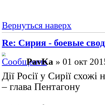
Вернуться наверх
Re: Сирия - боевые сво
PavKa
» 01 окт 201
Дії Росії у Сирії схожі
– глава Пентагону