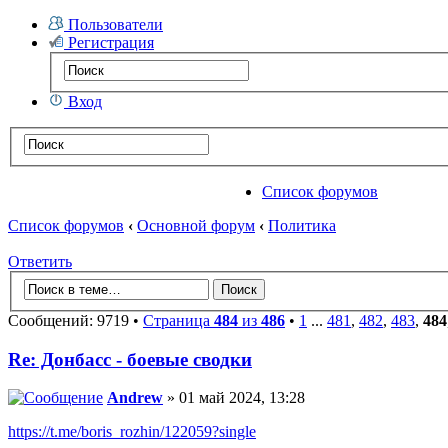
Пользователи
Регистрация
Вход
Список форумов
Список форумов
‹
Основной форум
‹
Политика
Ответить
Сообщений: 9719 •
Страница
484
из
486
•
1
...
481
,
482
,
483
,
484
Re: Донбасс - боевые сводки
Andrew
» 01 май 2024, 13:28
https://t.me/boris_rozhin/122059?single