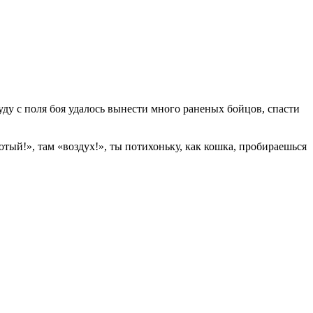
у с поля боя удалось вынести много раненых бойцов, спасти
отый!», там «воздух!», ты потихоньку, как кошка, пробираешься