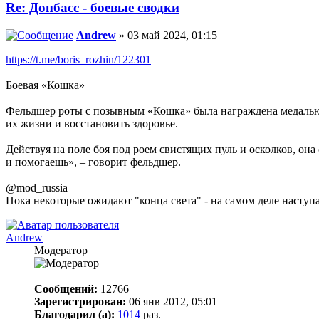
Re: Донбасс - боевые сводки
Andrew
» 03 май 2024, 01:15
https://t.me/boris_rozhin/122301
Боевая «Кошка»
Фельдшер роты с позывным «Кошка» была награждена медалью «
их жизни и восстановить здоровье.
Действуя на поле боя под роем свистящих пуль и осколков, она
и помогаешь», – говорит фельдшер.
@mod_russia
Пока некоторые ожидают "конца света" - на самом деле наступа
Andrew
Модератор
Сообщений:
12766
Зарегистрирован:
06 янв 2012, 05:01
Благодарил (а):
1014
раз.