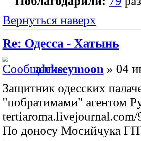
Поблагодарили:
79
раз
Вернуться наверх
Re: Одесса - Хатынь
alekseymoon
» 04 и
Защитник одесских палач
"побратимами" агентом Р
tertiaroma.livejournal.com
По доносу Мосийчука ГП