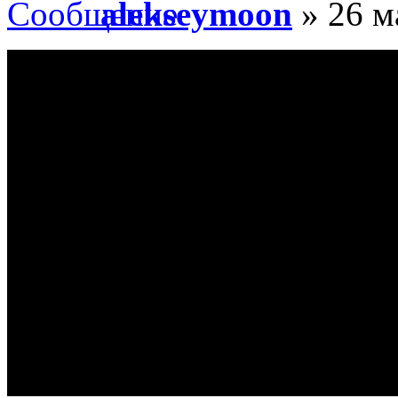
alekseymoon
» 26 м