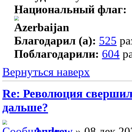
Национальный флаг:
Благодарил (а):
525
ра
Поблагодарили:
604
ра
Вернуться наверх
Re: Революция свершил
дальше?
Andrew
» 08 дек 20